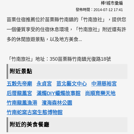
棒!城市彙編
發佈時間：
2014-07-12 17:41
苗栗住宿推薦位於苗栗縣竹南鎮的「竹南旅社」，提供您
一個優質享受的住宿休息環境，「竹南旅社」附近還有許
多的休閒旅遊景點，以及地方美食...
「竹南旅社」地址：350苗栗縣竹南鎮光復路18號
附近景點
五穀先帝廟
永貞宮
苗北藝文中心
中港慈裕宮
后厝龍鳳宮
滿燭DIY蠟燭故事館
尚順育樂天地
竹南龍鳳漁港
濱海森林公園
竹南蛇窯古窯生態博物館
附近的美食餐廳