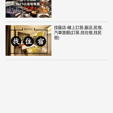
找飯店-線上訂房,飯店,民宿,
汽車旅館(訂房,找住宿,找民
宿)