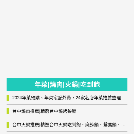
年菜|燒肉|火鍋|吃到飽
2024年菜預購、年菜宅配外帶，24家名店年菜推薦整理，圍爐輕鬆上菜團圓趣
台中燒肉推薦|精選台中燒烤餐廳
台中火鍋推薦|精選台中火鍋吃到飽、麻辣鍋、鴛鴦鍋、石頭火鍋、酸菜白肉鍋、海鮮鍋、燒酒雞、麻油雞、壽喜燒等熱門人氣火鍋店!