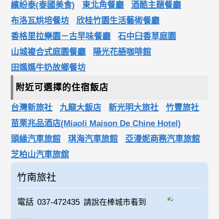
繽紛泰(泰國美食)
東北角餐廳
酒酷主題餐廳
布洛瓦烘培餐坊
欣桂竹園生活藝術餐廳
香格里拉樂園－古早味餐廳
石中臼香草庭園
山城複合式庭園餐廳
陽光花語咖啡館
田媽媽牛奶故鄉餐坊
附近可選擇的住宿飯店
台灣新旅社
九龍大飯店
新光明大旅社
竹豐旅社
苗栗兆品酒店(Miaoli Maison De Chine Hotel)
頭緣汽車旅館
琪海汽車旅館
亞漫妮商務汽車旅館
芝柏山汽車旅舘
竹南旅社
電話
037-472435
請說在棒城市看到