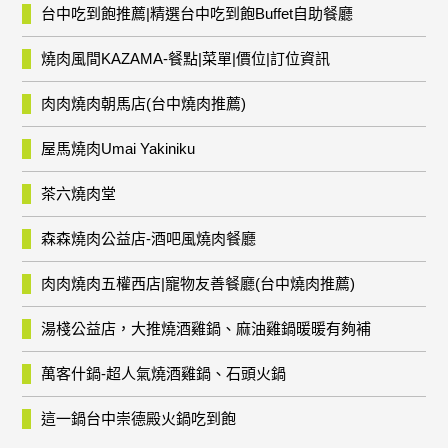
台中吃到飽推薦|精選台中吃到飽Buffet自助餐廳
燒肉風間KAZAMA-餐點|菜單|價位|訂位資訊
肉肉燒肉朝馬店(台中燒肉推薦)
屋馬燒肉Umai Yakiniku
茶六燒肉堂
森森燒肉公益店-酒吧風燒肉餐廳
肉肉燒肉五權西店|寵物友善餐廳(台中燒肉推薦)
湯棧公益店，大推燒酒雞鍋、麻油雞鍋暖暖有夠補
萬客什鍋-超人氣燒酒雞鍋、石頭火鍋
這一鍋台中崇德殿火鍋吃到飽