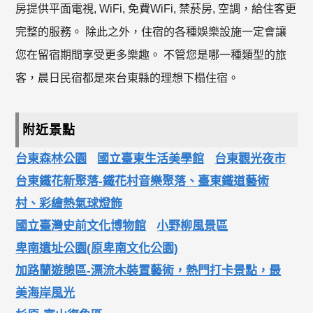
房提供平面電視, WiFi, 免費WiFi, 禁菸房, 空調，給住客更
完整的服務。 除此之外，住宿的各種娛樂設施一定會讓
您在留宿期間享受更多樂趣。 不管您是哪一種類型的旅
客，晨日民宿都是來台東縣的理想下榻住宿。
附近景點
台東森林公園
國立臺東生活美學館
台東觀光夜市
台東鐵花新聚落-鐵花村音樂聚落、臺東鐵道藝術
村、彩繪熱氣球燈飾
國立臺灣史前文化博物館
小野柳風景區
卑南遺址公園(原卑南文化公園)
加路蘭遊憩區-漂流木裝置藝術，熱門打卡景點，最
美海岸風光