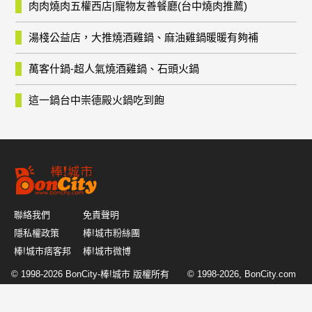
肉肉燒肉五權西店|寵物友善餐廳(台中燒肉推薦)
湯棧公益店，大推燒酒雞鍋、麻油雞鍋暖暖有夠補
萬客什鍋-超人氣燒酒雞鍋、石頭火鍋
這一鍋台中崇德殿火鍋吃到飽
聯絡我們
免責聲明
隱私權政策
棒!城市粉絲團
棒!城市痞客邦
棒!城市微博
© 1998-2026
BonCity-棒!城市
版權所有 © 1998-2026, BonCity.com
or its affiliates