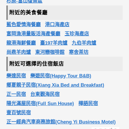
杉原-富山復魚區
附近的美食餐廳
藍色愛情海餐廳
港口海產店
富岡漁港量販活海產餐廳
玉珍海產店
龍港海鮮餐廳
臺197羊肉爐
九伯羊肉爐
尚鼎羊肉爐
東河戀咖啡館
寒舍茶坊
附近可選擇的住宿飯店
樂達民宿
樂遊民宿(Happy Tour B&B)
鄉夏親子民宿(Xiang Xia Bed and Breakfast)
正一民宿
台東觀海民宿
陽光滿屋民宿(Full Sun House)
樺語民宿
壹百號民宿
正一經典汽車商務旅館(Cheng Yi Business Motel)