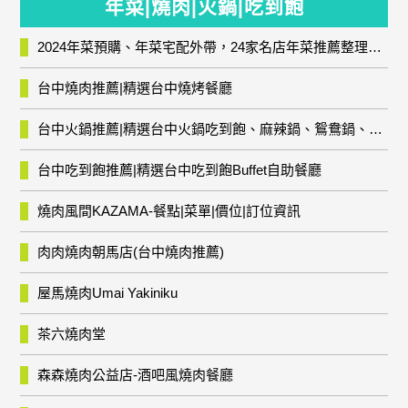
年菜|燒肉|火鍋|吃到飽
2024年菜預購、年菜宅配外帶，24家名店年菜推薦整理，圍爐輕鬆上菜團圓趣
台中燒肉推薦|精選台中燒烤餐廳
台中火鍋推薦|精選台中火鍋吃到飽、麻辣鍋、鴛鴦鍋、石頭火鍋、酸菜白肉鍋、海鮮鍋、燒酒雞、麻油雞、壽喜燒等熱門人氣火鍋店!
台中吃到飽推薦|精選台中吃到飽Buffet自助餐廳
燒肉風間KAZAMA-餐點|菜單|價位|訂位資訊
肉肉燒肉朝馬店(台中燒肉推薦)
屋馬燒肉Umai Yakiniku
茶六燒肉堂
森森燒肉公益店-酒吧風燒肉餐廳