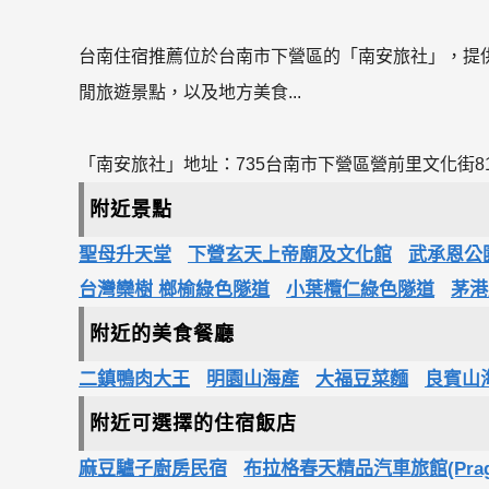
台南住宿推薦位於台南市下營區的「南安旅社」，提
閒旅遊景點，以及地方美食...
「南安旅社」地址：735台南市下營區營前里文化街8
附近景點
聖母升天堂
下營玄天上帝廟及文化館
武承恩公
台灣欒樹 榔榆綠色隧道
小葉欖仁綠色隧道
茅港
附近的美食餐廳
二鎮鴨肉大王
明園山海產
大福豆菜麵
良賓山
附近可選擇的住宿飯店
麻豆驢子廚房民宿
布拉格春天精品汽車旅館(Prague Sp