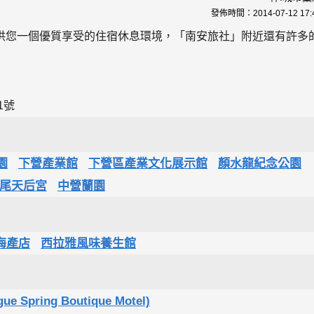
發佈時間：
2014-07-12 17:
供您一個優質享受的住宿休息環境，「南安旅社」附近還有許多
1號
園
下營產業館
下營區產業文化展示館
顏水龍紀念公園
尾天后宮
中營蘭園
海產店
西拉雅風味養生館
ring Boutique Motel)