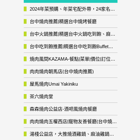
2024年菜預購、年菜宅配外帶，24家名店年菜推薦整理，圍爐輕鬆上菜團圓趣
台中燒肉推薦|精選台中燒烤餐廳
台中火鍋推薦|精選台中火鍋吃到飽、麻辣鍋、鴛鴦鍋、石頭火鍋、酸菜白肉鍋、海鮮鍋、燒酒雞、麻油雞、壽喜燒等熱門人氣火鍋店!
台中吃到飽推薦|精選台中吃到飽Buffet自助餐廳
燒肉風間KAZAMA-餐點|菜單|價位|訂位資訊
肉肉燒肉朝馬店(台中燒肉推薦)
屋馬燒肉Umai Yakiniku
茶六燒肉堂
森森燒肉公益店-酒吧風燒肉餐廳
肉肉燒肉五權西店|寵物友善餐廳(台中燒肉推薦)
湯棧公益店，大推燒酒雞鍋、麻油雞鍋暖暖有夠補