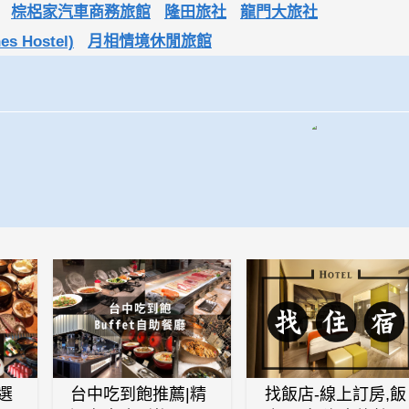
棕梠家汽車商務旅館
隆田旅社
龍門大旅社
s Hostel)
月相情境休閒旅館
選
台中吃到飽推薦|精
找飯店-線上訂房,飯