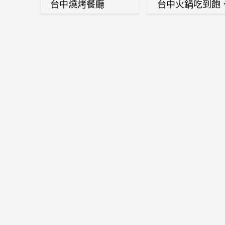
台中燒烤餐廳
台中火鍋吃到飽
麻辣鍋、鴛鴦鍋
石頭火鍋、酸菜
肉鍋、海鮮鍋、
酒雞、麻油雞、
喜燒等熱門人氣
鍋店