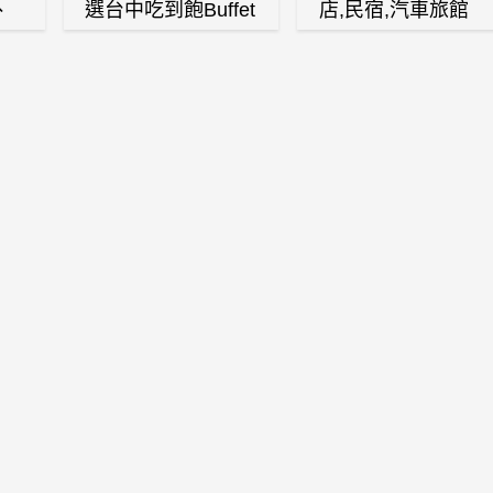
、
選台中吃到飽Buffet
店,民宿,汽車旅館
、
自助餐廳
(訂房,找住宿,找民
白
宿)
燒
壽
火