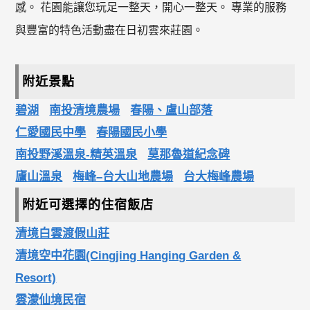
感。 花園能讓您玩足一整天，開心一整天。 專業的服務
與豐富的特色活動盡在日初雲來莊園。
附近景點
碧湖
南投清境農場
春陽、盧山部落
仁愛國民中學
春陽國民小學
南投野溪溫泉-精英溫泉
莫那魯道紀念碑
廬山溫泉
梅峰–台大山地農場
台大梅峰農場
附近可選擇的住宿飯店
清境白雲渡假山莊
清境空中花園(Cingjing Hanging Garden &
Resort)
雲濛仙境民宿