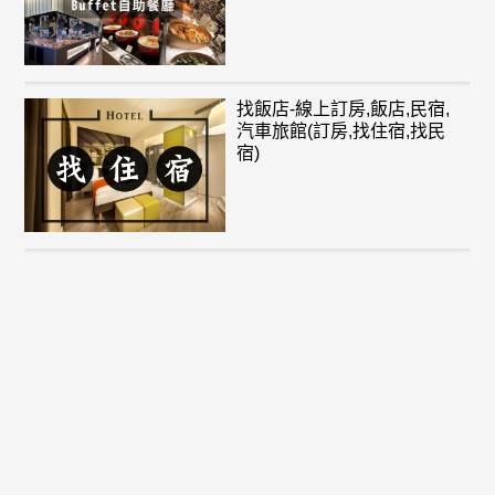
找飯店-線上訂房,飯店,民宿,
汽車旅館(訂房,找住宿,找民
宿)