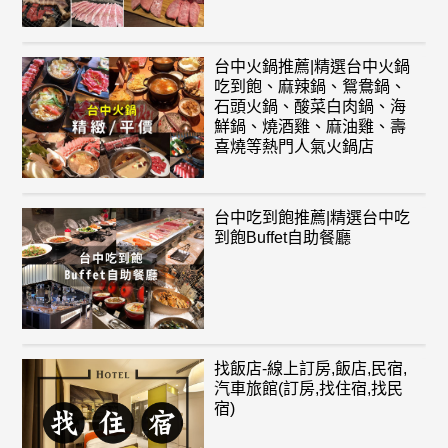
台中火鍋推薦|精選台中火鍋
吃到飽、麻辣鍋、鴛鴦鍋、
石頭火鍋、酸菜白肉鍋、海
鮮鍋、燒酒雞、麻油雞、壽
喜燒等熱門人氣火鍋店
台中吃到飽推薦|精選台中吃
到飽Buffet自助餐廳
找飯店-線上訂房,飯店,民宿,
汽車旅館(訂房,找住宿,找民
宿)