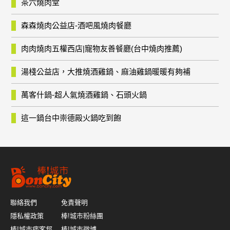
茶六燒肉堂
森森燒肉公益店-酒吧風燒肉餐廳
肉肉燒肉五權西店|寵物友善餐廳(台中燒肉推薦)
湯棧公益店，大推燒酒雞鍋、麻油雞鍋暖暖有夠補
萬客什鍋-超人氣燒酒雞鍋、石頭火鍋
這一鍋台中崇德殿火鍋吃到飽
聯絡我們
免責聲明
隱私權政策
棒!城市粉絲團
棒!城市痞客邦
棒!城市微博