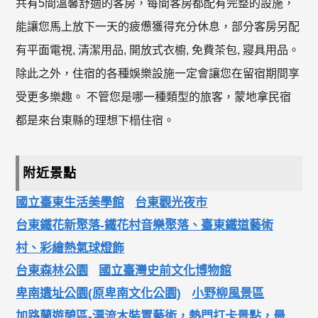
共有5間溫馨舒適的客房，每間客房都配有完整的設施，
能讓您馬上放下一天的疲憊獲得充分休息，部分客房另配
有平面電視, 清潔用品, 開放式衣櫥, 免費茶包, 寢具用品。
除此之外，住宿的各種娛樂設施一定會讓您在留宿期間享
受更多樂趣。 不管您是哪一種類型的旅客，蒙地拿民宿
都是來台東縣的理想下榻住宿。
附近景點
國立臺東生活美學館
台東觀光夜市
台東鐵花新聚落-鐵花村音樂聚落、臺東鐵道藝術
村、彩繪熱氣球燈飾
台東森林公園
國立臺灣史前文化博物館
卑南遺址公園(原卑南文化公園)
小野柳風景區
加路蘭遊憩區-漂流木裝置藝術，熱門打卡景點，最