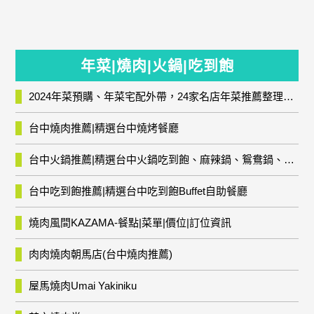
年菜|燒肉|火鍋|吃到飽
2024年菜預購、年菜宅配外帶，24家名店年菜推薦整理，圍爐輕鬆上菜團圓趣
台中燒肉推薦|精選台中燒烤餐廳
台中火鍋推薦|精選台中火鍋吃到飽、麻辣鍋、鴛鴦鍋、石頭火鍋、酸菜白肉鍋、海鮮鍋、燒酒雞、麻油雞、壽喜燒等熱門人氣火鍋店!
台中吃到飽推薦|精選台中吃到飽Buffet自助餐廳
燒肉風間KAZAMA-餐點|菜單|價位|訂位資訊
肉肉燒肉朝馬店(台中燒肉推薦)
屋馬燒肉Umai Yakiniku