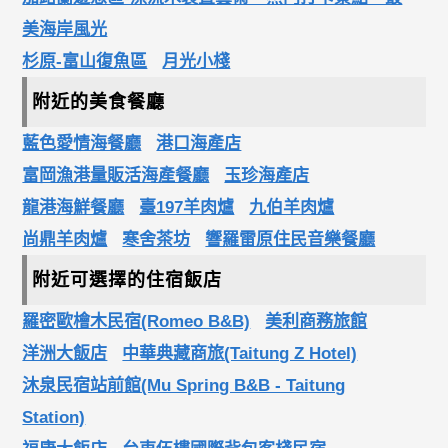
美海岸風光
杉原-富山復魚區
月光小棧
附近的美食餐廳
藍色愛情海餐廳
港口海產店
富岡漁港量販活海產餐廳
玉珍海產店
龍港海鮮餐廳
臺197羊肉爐
九伯羊肉爐
尚鼎羊肉爐
寒舍茶坊
響羅雷原住民音樂餐廳
附近可選擇的住宿飯店
羅密歐檜木民宿(Romeo B&B)
美利商務旅館
洋洲大飯店
中華典藏商旅(Taitung Z Hotel)
沐泉民宿站前館(Mu Spring B&B - Taitung
Station)