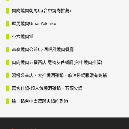
肉肉燒肉朝馬店(台中燒肉推薦)
屋馬燒肉Umai Yakiniku
茶六燒肉堂
森森燒肉公益店-酒吧風燒肉餐廳
肉肉燒肉五權西店|寵物友善餐廳(台中燒肉推薦)
湯棧公益店，大推燒酒雞鍋、麻油雞鍋暖暖有夠補
萬客什鍋-超人氣燒酒雞鍋、石頭火鍋
這一鍋台中崇德殿火鍋吃到飽