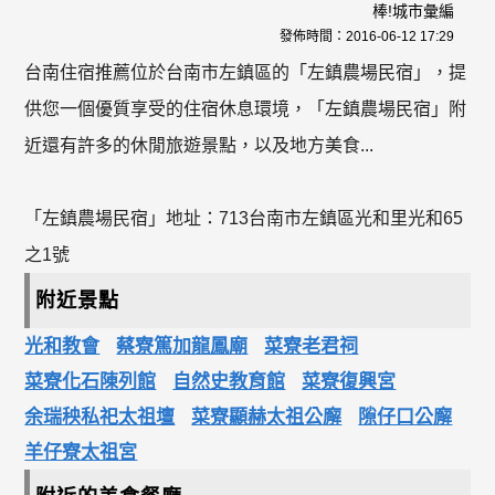
棒!城市彙編
發佈時間：
2016-06-12 17:29
台南住宿推薦位於台南市左鎮區的「左鎮農場民宿」，提
供您一個優質享受的住宿休息環境，「左鎮農場民宿」附
近還有許多的休閒旅遊景點，以及地方美食...
「左鎮農場民宿」地址：713台南市左鎮區光和里光和65
之1號
附近景點
光和教會
蔡寮篤加龍鳳廟
菜寮老君祠
菜寮化石陳列館
自然史教育館
菜寮復興宮
余瑞秧私祀太祖壇
菜寮顯赫太祖公廨
隙仔口公廨
羊仔寮太祖宮