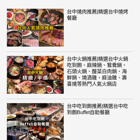
台中燒肉推薦|精選台中燒烤
餐廳
台中火鍋推薦|精選台中火鍋
吃到飽、麻辣鍋、鴛鴦鍋、
石頭火鍋、酸菜白肉鍋、海
鮮鍋、燒酒雞、麻油雞、壽
喜燒等熱門人氣火鍋店
台中吃到飽推薦|精選台中吃
到飽Buffet自助餐廳