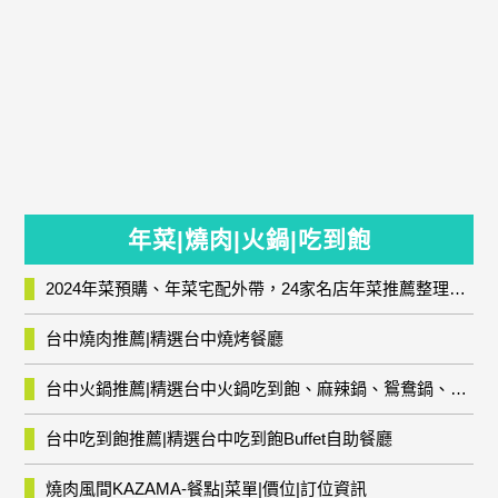
年菜|燒肉|火鍋|吃到飽
2024年菜預購、年菜宅配外帶，24家名店年菜推薦整理，圍爐輕鬆上菜團圓趣
台中燒肉推薦|精選台中燒烤餐廳
台中火鍋推薦|精選台中火鍋吃到飽、麻辣鍋、鴛鴦鍋、石頭火鍋、酸菜白肉鍋、海鮮鍋、燒酒雞、麻油雞、壽喜燒等熱門人氣火鍋店!
台中吃到飽推薦|精選台中吃到飽Buffet自助餐廳
燒肉風間KAZAMA-餐點|菜單|價位|訂位資訊