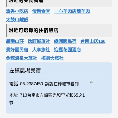
附近的美食餐廳
清香小吃店
清樂食堂
一心羊肉店燻羊肉
太鼓山鹹飯
附近可選擇的住宿飯店
晨曦山莊
逸町城旅社
緣圓園民宿
台南山居166
景好園民宿
大享旅社
迎嘉花園酒店
金龍溫泉大旅社
梅園大旅社
左鎮農場民宿
電話
06-2387450
請說在棒城市看到
地址
713台南市左鎮區光和里光和65之1
號