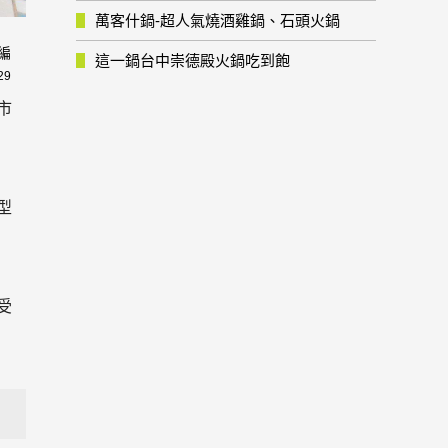
萬客什鍋-超人氣燒酒雞鍋、石頭火鍋
編
這一鍋台中崇德殿火鍋吃到飽
29
市
型
受