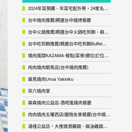
2024年菜預購、年菜宅配外帶，24家名店年菜推薦整理，圍爐輕鬆上菜團圓趣
台中燒肉推薦|精選台中燒烤餐廳
台中火鍋推薦|精選台中火鍋吃到飽、麻辣鍋、鴛鴦鍋、石頭火鍋、酸菜白肉鍋、海鮮鍋、燒酒雞、麻油雞、壽喜燒等熱門人氣火鍋店!
台中吃到飽推薦|精選台中吃到飽Buffet自助餐廳
燒肉風間KAZAMA-餐點|菜單|價位|訂位資訊
肉肉燒肉朝馬店(台中燒肉推薦)
屋馬燒肉Umai Yakiniku
茶六燒肉堂
森森燒肉公益店-酒吧風燒肉餐廳
肉肉燒肉五權西店|寵物友善餐廳(台中燒肉推薦)
湯棧公益店，大推燒酒雞鍋、麻油雞鍋暖暖有夠補