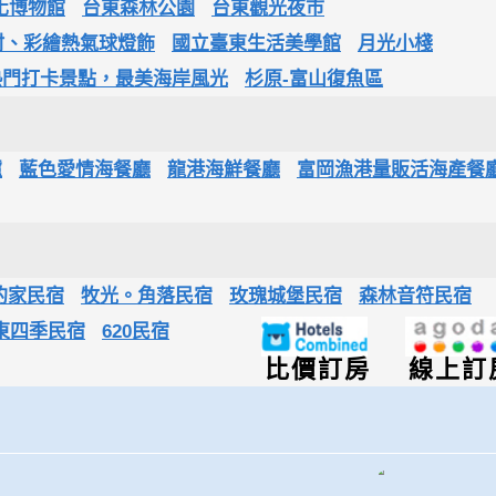
化博物館
台東森林公園
台東觀光夜市
村、彩繪熱氣球燈飾
國立臺東生活美學館
月光小棧
熱門打卡景點，最美海岸風光
杉原-富山復魚區
爐
藍色愛情海餐廳
龍港海鮮餐廳
富岡漁港量販活海產餐
的家民宿
牧光。角落民宿
玫瑰城堡民宿
森林音符民宿
東四季民宿
620民宿
比價訂房
線上訂