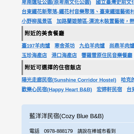
卑南遺址公園(原卑南文化公園)
國立臺灣史前文
台東鐵花新聚落-鐵花村音樂聚落、臺東鐵道藝術
小野柳風景區
加路蘭遊憩區-漂流木裝置藝術，
附近的美食餐廳
臺197羊肉爐
寒舍茶坊
九伯羊肉爐
尚鼎羊肉
玉珍海產店
港口海產店
響羅雷原住民音樂餐廳
附近可選擇的住宿飯店
陽光走廊民宿(Sunshine Corridor Hostel)
哈克
歡樂心民宿(Happy Heart B&B)
宏婷軒民宿
台
藍洋洋民宿(Cozy Blue B&B)
電話
0978-888179
請說在棒城市看到