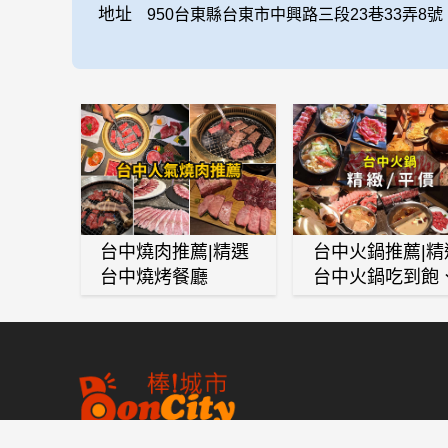
地址
950台東縣台東市中興路三段23巷33弄8號
台中燒肉推薦|精選
台中火鍋推薦|精
台中燒烤餐廳
台中火鍋吃到飽
麻辣鍋、鴛鴦鍋
石頭火鍋、酸菜
肉鍋、海鮮鍋、
酒雞、麻油雞、
喜燒等熱門人氣
鍋店