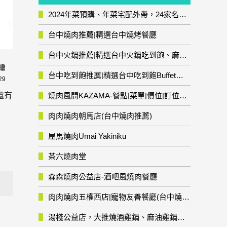
2024年菜預購、年菜宅配外帶，24家名店年菜推薦整理，圍爐輕鬆上菜團圓趣
台中燒肉推薦|精選台中燒烤餐廳
台中火鍋推薦|精選台中火鍋吃到飽、麻辣鍋、鴛鴦鍋、石頭火鍋、酸菜白肉鍋、海鮮鍋、燒酒雞、麻油雞、壽喜燒等熱門人氣火鍋店!
編
台中吃到飽推薦|精選台中吃到飽Buffet自助餐廳
29
燒肉風間KAZAMA-餐點|菜單|價位|訂位資訊
還有
肉肉燒肉朝馬店(台中燒肉推薦)
屋馬燒肉Umai Yakiniku
茶六燒肉堂
森森燒肉公益店-酒吧風燒肉餐廳
肉肉燒肉五權西店|寵物友善餐廳(台中燒肉推薦)
湯棧公益店，大推燒酒雞鍋、麻油雞鍋暖暖有夠補