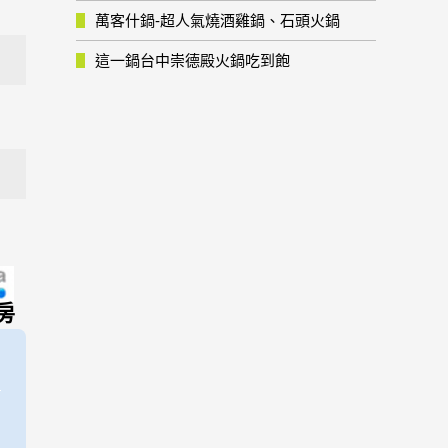
萬客什鍋-超人氣燒酒雞鍋、石頭火鍋
這一鍋台中崇德殿火鍋吃到飽
房