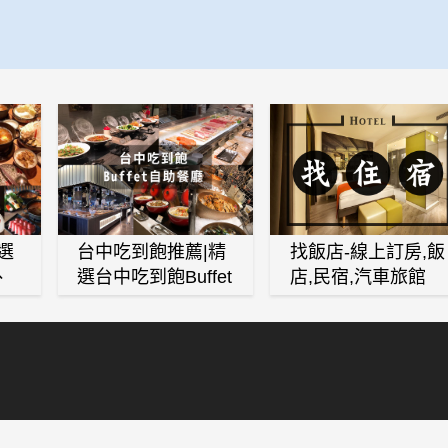
選
台中吃到飽推薦|精
找飯店-線上訂房,飯
、
選台中吃到飽Buffet
店,民宿,汽車旅館
、
自助餐廳
(訂房,找住宿,找民
白
宿)
燒
壽
火