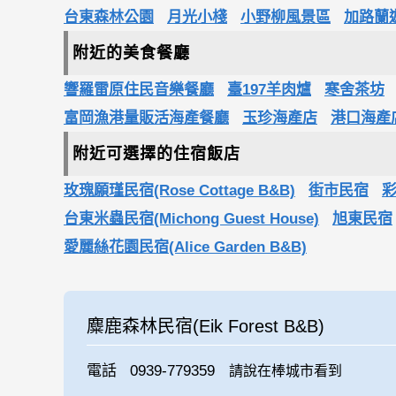
台東森林公園
月光小棧
小野柳風景區
加路蘭
附近的美食餐廳
響羅雷原住民音樂餐廳
臺197羊肉爐
寒舍茶坊
富岡漁港量販活海產餐廳
玉珍海產店
港口海產
附近可選擇的住宿飯店
玫瑰願瑾民宿(Rose Cottage B&B)
街市民宿
台東米蟲民宿(Michong Guest House)
旭東民宿
愛麗絲花園民宿(Alice Garden B&B)
麋鹿森林民宿(Eik Forest B&B)
電話
0939-779359
請說在棒城市看到