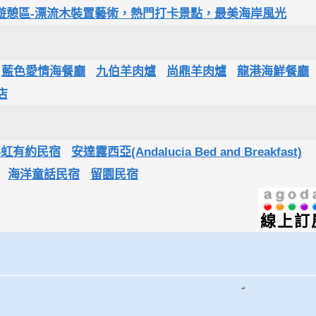
遊憩區-漂流木裝置藝術，熱門打卡景點，最美海岸風光
藍色愛情海餐廳
九伯羊肉爐
尚鼎羊肉爐
龍港海鮮餐廳
店
彩虹有約民宿
安達露西亞(Andalucia Bed and Breakfast)
海洋童話民宿
留園民宿
線上訂