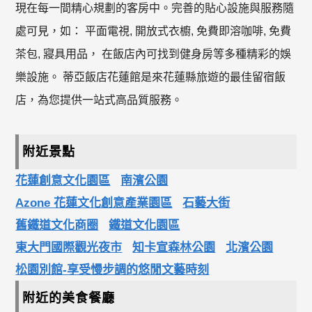
現在每一間精心規劃的客房中。完善的貼心設施與服務隨
處可見，如： 平面電視, 開放式衣櫥, 免費即溶咖啡, 免費
茶包, 寢具用品， 在飯店內可找到健身房等多種精彩的娛
樂設施。 蒂亞飯店花蓮館是來花蓮縣旅遊的最佳留宿飯
店，為您提供一站式高品質服務。
附近景點
花蓮創意文化園區
南濱公園
Azone 花蓮文化創意產業園區
石藝大街
舊鐵道文化商圈
鐵道文化園區
東大門國際觀光夜市
知卡宣森林公園
北濱公園
松園別館-享受慢步調的悠閒文藝時刻
附近的美食餐廳