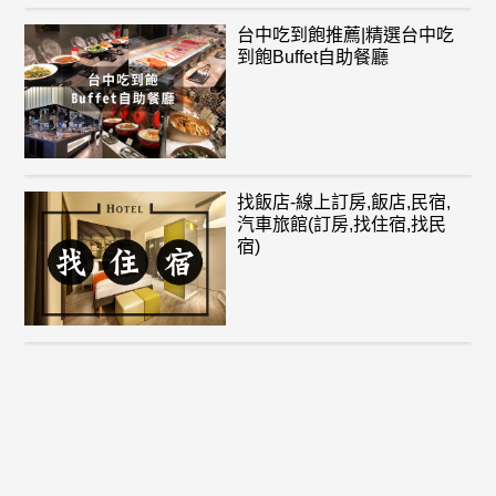
台中吃到飽推薦|精選台中吃
到飽Buffet自助餐廳
找飯店-線上訂房,飯店,民宿,
汽車旅館(訂房,找住宿,找民
宿)