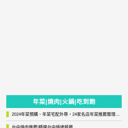
年菜|燒肉|火鍋|吃到飽
2024年菜預購、年菜宅配外帶，24家名店年菜推薦整理，圍爐輕鬆上菜團圓趣
台中燒肉推薦|精選台中燒烤餐廳