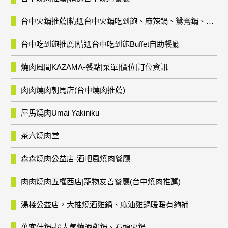
台中火鍋推薦|精選台中火鍋吃到飽、麻辣鍋、鴛鴦鍋、石頭火鍋、酸菜白肉鍋、海鮮鍋、燒酒雞、麻油雞、壽喜燒等熱門人氣火鍋店!
台中吃到飽推薦|精選台中吃到飽Buffet自助餐廳
燒肉風間KAZAMA-餐點|菜單|價位|訂位資訊
肉肉燒肉朝馬店(台中燒肉推薦)
屋馬燒肉Umai Yakiniku
茶六燒肉堂
森森燒肉公益店-酒吧風燒肉餐廳
肉肉燒肉五權西店|寵物友善餐廳(台中燒肉推薦)
湯棧公益店，大推燒酒雞鍋、麻油雞鍋暖暖有夠補
萬客什鍋-超人氣燒酒雞鍋、石頭火鍋