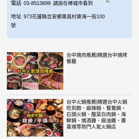
電話
03-8513699
請說在棒城市看到
地址
973花蓮縣吉安鄉東昌村東海一街100
號
台中燒肉推薦|精選台中燒烤
餐廳
台中火鍋推薦|精選台中火鍋
吃到飽、麻辣鍋、鴛鴦鍋、
石頭火鍋、酸菜白肉鍋、海
鮮鍋、燒酒雞、麻油雞、壽
喜燒等熱門人氣火鍋店