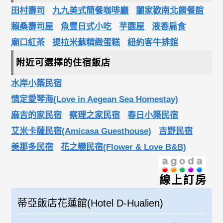
田村壽司
九九美式簡餐咖啡廳
闔家歡南北餚餐館
賴桑壽司屋
魚豐日式小吃
芋園屋
液香扁食
廟口紅茶
提拉米蘇精緻蛋糕
紐約客牛排館
附近可選擇的住宿飯店
水岸小築民宿
情定愛琴海(Love in Aegean Sea Homestay)
麻吉的家民宿
察理之家民宿
春日小築民宿
艾米卡薩民宿(Amicasa Guesthouse)
吉野民宿
美那多民宿
花之戀民宿(Flower & Love B&B)
線上訂房
蒂亞飯店花蓮館(Hotel D-Hualien)