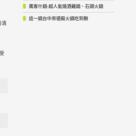
萬客什鍋-超人氣燒酒雞鍋、石頭火鍋
這一鍋台中崇德殿火鍋吃到飽
房清
受