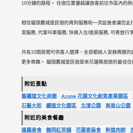
10分鐘的路程。 住宿位置優越讓旅客前往市區內的
相信貓頭鷹城堡民宿的周到服務和一流設施會讓您此行終
潔服務, 代客叫車服務, 快速入住/退房服務, 可寄放行
共有10間房間可供客人選擇，全部都給人安靜典雅的
更多樂趣。 貓頭鷹城堡民宿是來花蓮縣旅遊的最佳
附近景點
舊鐵道文化商圈
Azone 花蓮文化創意產業園區
石藝大街
鐵道文化園區
北濱公園
美崙山公園
附近的美食餐廳
暹羅泰食
鶴岡紅茶舖
花蓮香扁食
幹道肉餅