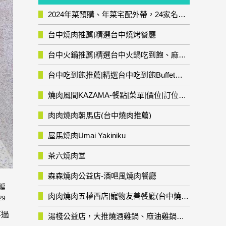
2024年菜預購、年菜宅配外帶，24家名店年菜推薦整理，圍爐輕鬆上菜團圓趣
台中燒肉推薦|精選台中燒烤餐廳
台中火鍋推薦|精選台中火鍋吃到飽、麻辣鍋、鴛鴦鍋、石頭火鍋、酸菜白肉鍋、海鮮鍋、燒酒雞、麻油雞、壽喜燒等熱門人氣火鍋店!
台中吃到飽推薦|精選台中吃到飽Buffet自助餐廳
燒肉風間KAZAMA-餐點|菜單|價位|訂位資訊
肉肉燒肉朝馬店(台中燒肉推薦)
屋馬燒肉Umai Yakiniku
茶六燒肉堂
森森燒肉公益店-酒吧風燒肉餐廳
編
肉肉燒肉五權西店|寵物友善餐廳(台中燒肉推薦)
29
不過
湯棧公益店，大推燒酒雞鍋、麻油雞鍋暖暖有夠補