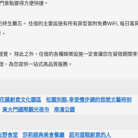
熱門景點變得方便快捷。
生難忘。 住宿的主要設施有所有房型皆附免費WiFi, 每日客
李。
感覺。 除此之外，住宿的各種娛樂設施一定會讓您在留宿期間享
住宿，為您提供一站式高品質服務。
花蓮創意文化園區
松園別館-享受慢步調的悠閒文藝時刻
東大門國際觀光夜市
南濱公園
吉野食堂
莎莉經典美食餐廳
起司蛋糕創意的人