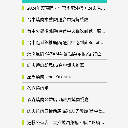
2024年菜預購、年菜宅配外帶，24家名店年菜推薦整理，圍爐輕鬆上菜團圓趣
台中燒肉推薦|精選台中燒烤餐廳
台中火鍋推薦|精選台中火鍋吃到飽、麻辣鍋、鴛鴦鍋、石頭火鍋、酸菜白肉鍋、海鮮鍋、燒酒雞、麻油雞、壽喜燒等熱門人氣火鍋店!
台中吃到飽推薦|精選台中吃到飽Buffet自助餐廳
燒肉風間KAZAMA-餐點|菜單|價位|訂位資訊
肉肉燒肉朝馬店(台中燒肉推薦)
屋馬燒肉Umai Yakiniku
茶六燒肉堂
森森燒肉公益店-酒吧風燒肉餐廳
肉肉燒肉五權西店|寵物友善餐廳(台中燒肉推薦)
湯棧公益店，大推燒酒雞鍋、麻油雞鍋暖暖有夠補