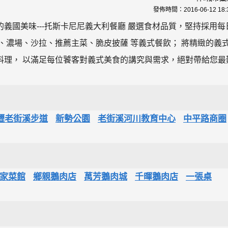
發佈時間：
2016-06-12 18:
紮底的義國美味---托斯卡尼尼義大利餐廳 嚴選食材品質，堅持採用每
、濃場、沙拉、推薦主菜、脆皮披薩 等義式餐飲； 將精緻的義
料理， 以滿足每位饕客對義式美食的講究與需求，絕對帶給您最
壢老街溪步道
新勢公園
老街溪河川教育中心
中平路商圈
家菜館
鄉親鵝肉店
萬芳鵝肉城
千暉鵝肉店
一張桌