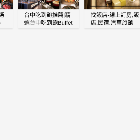
選
台中吃到飽推薦|精
找飯店-線上訂房,飯
、
選台中吃到飽Buffet
店,民宿,汽車旅館
、
自助餐廳
(訂房,找住宿,找民
白
宿)
燒
壽
火