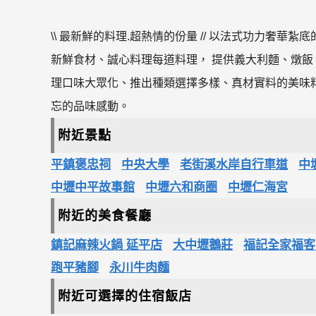
\\ 最新鮮的料理.超熱情的份量 // 以法式功力奢華
新鮮食材、誠心料理每道料理， 提供義大利麵、燉飯
理口味大眾化、推出種類選擇多樣、真材實料的美味
忘的品味感動。
附近景點
平鎮褒忠祠
中央大學
老街溪水岸自行車道
中
中壢中平故事館
中壢六和商圈
中壢仁海宮
附近的美食餐廳
鎮記麻辣火鍋 延平店
大中壢鵝莊
福記全家福客
跑平豬腳
永川牛肉麵
附近可選擇的住宿飯店