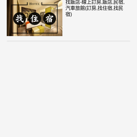
找飯店-線上訂房,飯店,民宿,
汽車旅館(訂房,找住宿,找民
宿)