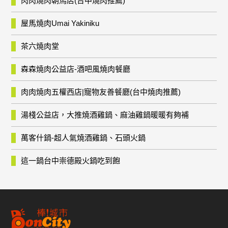
肉肉燒肉朝馬店(台中燒肉推薦)
屋馬燒肉Umai Yakiniku
茶六燒肉堂
森森燒肉公益店-酒吧風燒肉餐廳
肉肉燒肉五權西店|寵物友善餐廳(台中燒肉推薦)
湯棧公益店，大推燒酒雞鍋、麻油雞鍋暖暖有夠補
萬客什鍋-超人氣燒酒雞鍋、石頭火鍋
這一鍋台中崇德殿火鍋吃到飽