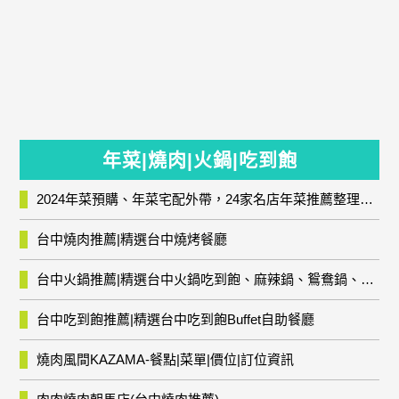
年菜|燒肉|火鍋|吃到飽
2024年菜預購、年菜宅配外帶，24家名店年菜推薦整理，圍爐輕鬆上菜團圓趣
台中燒肉推薦|精選台中燒烤餐廳
台中火鍋推薦|精選台中火鍋吃到飽、麻辣鍋、鴛鴦鍋、石頭火鍋、酸菜白肉鍋、海鮮鍋、燒酒雞、麻油雞、壽喜燒等熱門人氣火鍋店!
台中吃到飽推薦|精選台中吃到飽Buffet自助餐廳
燒肉風間KAZAMA-餐點|菜單|價位|訂位資訊