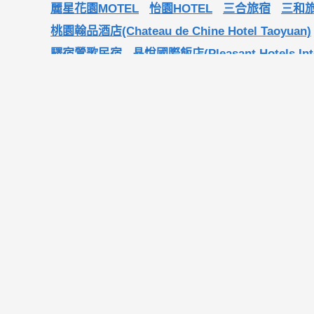
麗星花園MOTEL
怡園HOTEL
三合旅宿
三和旅宿
桃園翰品酒店(Chateau de Chine Hotel Taoyuan)
驛宿鶯歌民宿
晶悅國際飯店(Pleasant Hotels Inte
飛米子
電話
03-3193777
請說在棒城市看到
地址
333桃園縣龜山鄉長壽路165-1號