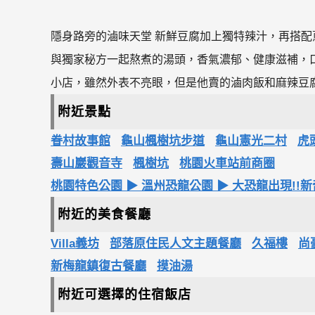
隱身路旁的滷味天堂 新鮮豆腐加上獨特辣汁，再搭
與獨家秘方一起熬煮的湯頭，香氣濃郁、健康滋補，
小店，雖然外表不亮眼，但是他賣的滷肉飯和麻辣豆
附近景點
眷村故事館
龜山楓樹坑步道
龜山憲光二村
虎
壽山巖觀音寺
楓樹坑
桃園火車站前商圈
桃園特色公園 ▶ 溫州恐龍公園 ▶ 大恐龍出現!
附近的美食餐廳
Villa義坊
部落原住民人文主題餐廳
久福樓
尚
新梅龍鎮復古餐廳
摸油湯
附近可選擇的住宿飯店