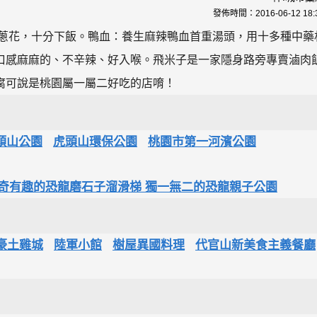
發佈時間：
2016-06-12 18:
配蔥花，十分下飯。鴨血：養生麻辣鴨血首重湯頭，用十多種中藥
口感麻麻的、不辛辣、好入喉。飛米子是一家隱身路旁專賣滷肉
腐可說是桃園屬一屬二好吃的店唷！
頭山公園
虎頭山環保公園
桃園市第一河濱公園
!新奇有趣的恐龍磨石子溜滑梯 獨一無二的恐龍親子公園
豪土雞城
陸軍小館
樹屋異國料理
代官山新美食主義餐廳