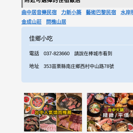
附近可選擇的住宿飯店
曲中居音樂民宿
力新小築
藝術巴黎民宿
水岸
金成山莊
問樵山居
佳鄉小吃
電話
037-823660
請說在棒城市看到
地址
353苗栗縣南庄鄉西村中山路78號