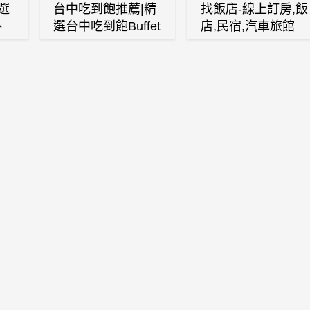
選
台中吃到飽推薦|精
找飯店-線上訂房,飯
、
選台中吃到飽Buffet
店,民宿,汽車旅館
、
自助餐廳
(訂房,找住宿,找民
白
宿)
燒
壽
火