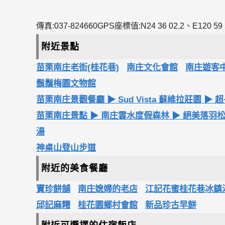
傳真:037-824660GPS座標值:N24 36 02.2、E120 59 
附近景點
苗栗南庄老街(桂花巷)
南庄文化會館
南庄遊客
鬍鬚梅園文物館
苗栗南庄景觀餐廳 ▶ Sud Vista 蘇維拉莊園
苗栗南庄景點 ▶ 南庄雲水度假森林 ▶ 絕美落羽
湯
神桌山登山步道
附近的美食餐廳
寶珍餅舖
南庄媳婦的老店
江記花蜜桂花巷冰鎮
邱記麻糬
桂花園鄉村會館
新品珍古早餅