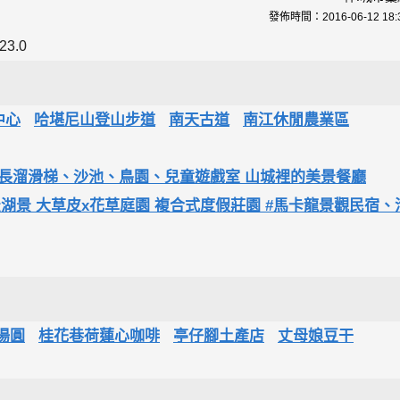
發佈時間：
2016-06-12 18:
23.0
中心
哈堪尼山登山步道
南天古道
南江休閒農業區
 ▶ 超長溜滑梯、沙池、鳥園、兒童遊戲室 山城裡的美景餐廳
松湖景 大草皮x花草庭園 複合式度假莊園 #馬卡龍景觀民宿、
湯圓
桂花巷荷蓮心咖啡
亭仔腳土產店
丈母娘豆干