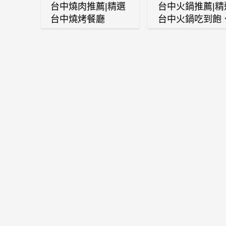
台中燒肉推薦|精選
台中火鍋推薦|精
台中燒烤餐廳
台中火鍋吃到飽
麻辣鍋、鴛鴦鍋
石頭火鍋、酸菜
肉鍋、海鮮鍋、
酒雞、麻油雞、
喜燒等熱門人氣
鍋店