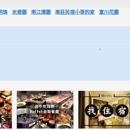
明珠
米堤園
南江璞園
南莊民宿小哥的家
富川花園