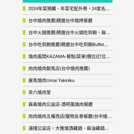
2024年菜預購、年菜宅配外帶，24家名店年菜推薦整理，圍爐輕鬆上菜團圓趣
台中燒肉推薦|精選台中燒烤餐廳
台中火鍋推薦|精選台中火鍋吃到飽、麻辣鍋、鴛鴦鍋、石頭火鍋、酸菜白肉鍋、海鮮鍋、燒酒雞、麻油雞、壽喜燒等熱門人氣火鍋店!
台中吃到飽推薦|精選台中吃到飽Buffet自助餐廳
燒肉風間KAZAMA-餐點|菜單|價位|訂位資訊
肉肉燒肉朝馬店(台中燒肉推薦)
屋馬燒肉Umai Yakiniku
茶六燒肉堂
森森燒肉公益店-酒吧風燒肉餐廳
肉肉燒肉五權西店|寵物友善餐廳(台中燒肉推薦)
湯棧公益店，大推燒酒雞鍋、麻油雞鍋暖暖有夠補