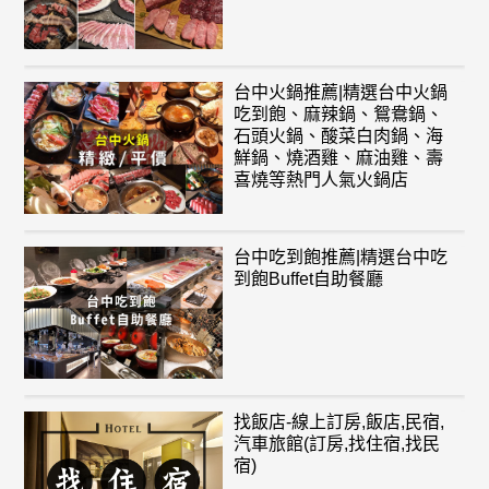
台中火鍋推薦|精選台中火鍋
吃到飽、麻辣鍋、鴛鴦鍋、
石頭火鍋、酸菜白肉鍋、海
鮮鍋、燒酒雞、麻油雞、壽
喜燒等熱門人氣火鍋店
台中吃到飽推薦|精選台中吃
到飽Buffet自助餐廳
找飯店-線上訂房,飯店,民宿,
汽車旅館(訂房,找住宿,找民
宿)