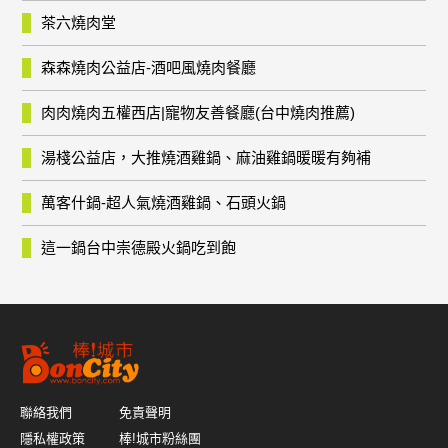
茶六燒肉堂
森森燒肉公益店-酒吧風燒肉餐廳
肉肉燒肉五權西店|寵物友善餐廳(台中燒肉推薦)
湯棧公益店，大推燒酒雞鍋、麻油雞鍋暖暖有夠補
萬客什鍋-超人氣燒酒雞鍋、石頭火鍋
這一鍋台中崇德殿火鍋吃到飽
聯絡我們
免責聲明
隱私權政策
棒!城市粉絲團