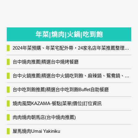
年菜|燒肉|火鍋|吃到飽
2024年菜預購、年菜宅配外帶，24家名店年菜推薦整理，圍爐輕鬆上菜團圓趣
台中燒肉推薦|精選台中燒烤餐廳
台中火鍋推薦|精選台中火鍋吃到飽、麻辣鍋、鴛鴦鍋、石頭火鍋、酸菜白肉鍋、海鮮鍋、燒酒雞、麻油雞、壽喜燒等熱門人氣火鍋店!
台中吃到飽推薦|精選台中吃到飽Buffet自助餐廳
燒肉風間KAZAMA-餐點|菜單|價位|訂位資訊
肉肉燒肉朝馬店(台中燒肉推薦)
屋馬燒肉Umai Yakiniku