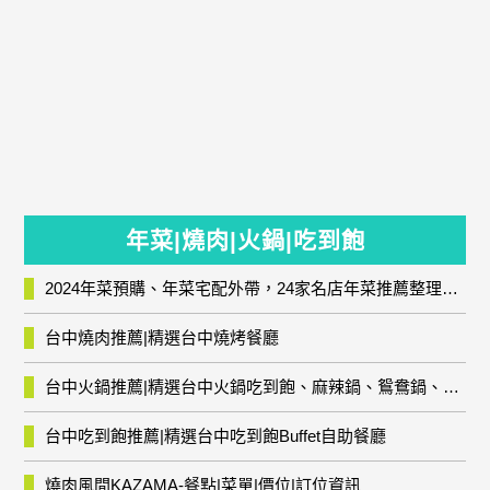
年菜|燒肉|火鍋|吃到飽
2024年菜預購、年菜宅配外帶，24家名店年菜推薦整理，圍爐輕鬆上菜團圓趣
台中燒肉推薦|精選台中燒烤餐廳
台中火鍋推薦|精選台中火鍋吃到飽、麻辣鍋、鴛鴦鍋、石頭火鍋、酸菜白肉鍋、海鮮鍋、燒酒雞、麻油雞、壽喜燒等熱門人氣火鍋店!
台中吃到飽推薦|精選台中吃到飽Buffet自助餐廳
燒肉風間KAZAMA-餐點|菜單|價位|訂位資訊