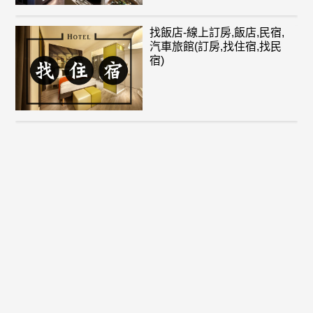
找飯店-線上訂房,飯店,民宿,
汽車旅館(訂房,找住宿,找民
宿)