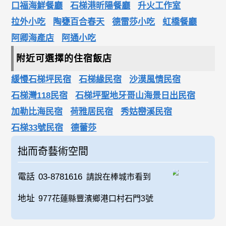
口福海鮮餐廳
石梯港昕陽餐廳
升火工作室
拉外小吃
陶甕百合春天
德雷莎小吃
虹橋餐廳
阿卿海產店
阿通小吃
附近可選擇的住宿飯店
緩慢石梯坪民宿
石梯緣民宿
沙漠風情民宿
石梯灣118民宿
石梯坪聖地牙哥山海景日出民宿
加勒比海民宿
荷雅居民宿
秀姑巒溪民宿
石梯33號民宿
德蕾莎
拙而奇藝術空間
電話
03-8781616
請說在棒城市看到
地址
977花蓮縣豐濱鄉港口村石門3號