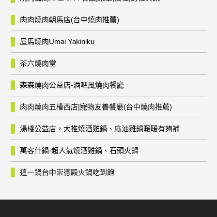
肉肉燒肉朝馬店(台中燒肉推薦)
屋馬燒肉Umai Yakiniku
茶六燒肉堂
森森燒肉公益店-酒吧風燒肉餐廳
肉肉燒肉五權西店|寵物友善餐廳(台中燒肉推薦)
湯棧公益店，大推燒酒雞鍋、麻油雞鍋暖暖有夠補
萬客什鍋-超人氣燒酒雞鍋、石頭火鍋
這一鍋台中崇德殿火鍋吃到飽