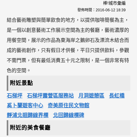
棒!城市彙編
發佈時間：
2016-06-12 18:39
結合藝術雕塑與簡單飲食的地方，以提供咖啡簡餐為主，
是一個以創意藝術工作展示空間為主的餐廳，藝術濃厚的
用餐空間，展示的作品為東海岸之鵝卵石及漂流木結合而
成的藝術創作，只有假日才供餐，平日只提供飲料，參觀
不需門票，但有最低消費五十元之限制，是一個非常有特
色的空間。
附近景點
石梯坪
石梯坪露營區服務站
月洞遊憩區
長虹橋
奚卜蘭遊客中心
奇美原住民文物館
靜浦北迴歸線界標
北回歸線標碑
附近的美食餐廳