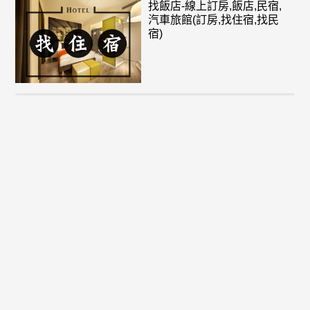
找飯店-線上訂房,飯店,民宿,
汽車旅館(訂房,找住宿,找民
宿)