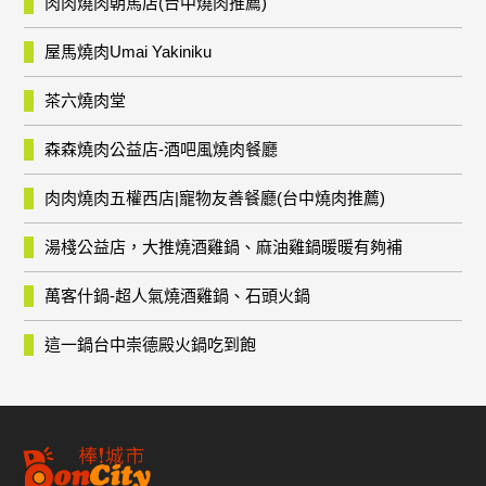
肉肉燒肉朝馬店(台中燒肉推薦)
屋馬燒肉Umai Yakiniku
茶六燒肉堂
森森燒肉公益店-酒吧風燒肉餐廳
肉肉燒肉五權西店|寵物友善餐廳(台中燒肉推薦)
湯棧公益店，大推燒酒雞鍋、麻油雞鍋暖暖有夠補
萬客什鍋-超人氣燒酒雞鍋、石頭火鍋
這一鍋台中崇德殿火鍋吃到飽