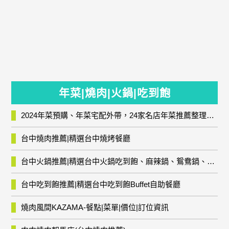
年菜|燒肉|火鍋|吃到飽
2024年菜預購、年菜宅配外帶，24家名店年菜推薦整理，圍爐輕鬆上菜團圓趣
台中燒肉推薦|精選台中燒烤餐廳
台中火鍋推薦|精選台中火鍋吃到飽、麻辣鍋、鴛鴦鍋、石頭火鍋、酸菜白肉鍋、海鮮鍋、燒酒雞、麻油雞、壽喜燒等熱門人氣火鍋店!
台中吃到飽推薦|精選台中吃到飽Buffet自助餐廳
燒肉風間KAZAMA-餐點|菜單|價位|訂位資訊