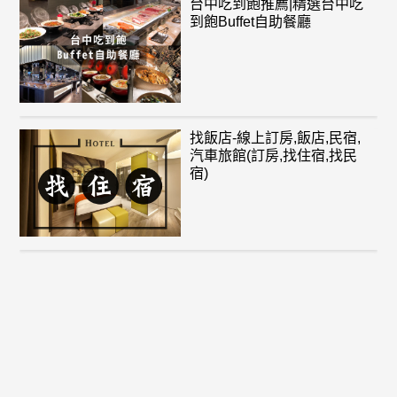
台中吃到飽推薦|精選台中吃
到飽Buffet自助餐廳
找飯店-線上訂房,飯店,民宿,
汽車旅館(訂房,找住宿,找民
宿)