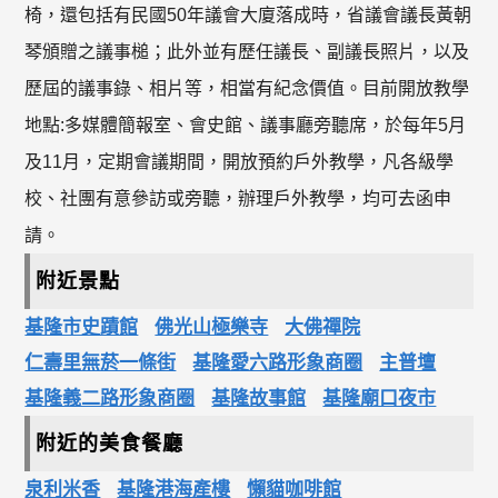
椅，還包括有民國50年議會大廈落成時，省議會議長黃朝
琴頒贈之議事槌；此外並有歷任議長、副議長照片，以及
歷屆的議事錄、相片等，相當有紀念價值。目前開放教學
地點:多媒體簡報室、會史館、議事廳旁聽席，於每年5月
及11月，定期會議期間，開放預約戶外教學，凡各級學
校、社團有意參訪或旁聽，辦理戶外教學，均可去函申
請。
附近景點
基隆市史蹟館
佛光山極樂寺
大佛禪院
仁壽里無菸一條街
基隆愛六路形象商圈
主普壇
基隆義二路形象商圈
基隆故事館
基隆廟口夜市
附近的美食餐廳
泉利米香
基隆港海產樓
懶貓咖啡館