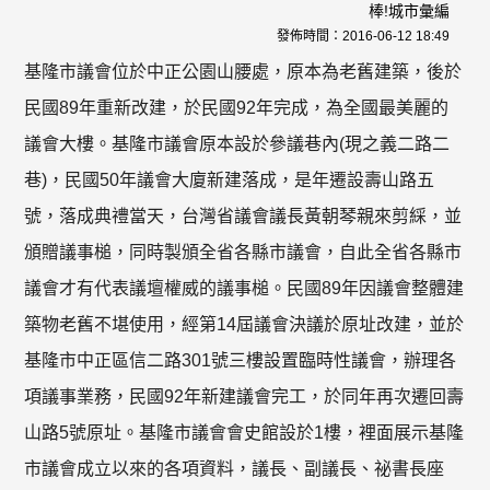
棒!城市彙編
發佈時間：
2016-06-12 18:49
基隆市議會位於中正公園山腰處，原本為老舊建築，後於
民國89年重新改建，於民國92年完成，為全國最美麗的
議會大樓。基隆市議會原本設於參議巷內(現之義二路二
巷)，民國50年議會大廈新建落成，是年遷設壽山路五
號，落成典禮當天，台灣省議會議長黃朝琴親來剪綵，並
頒贈議事槌，同時製頒全省各縣市議會，自此全省各縣市
議會才有代表議壇權威的議事槌。民國89年因議會整體建
築物老舊不堪使用，經第14屆議會決議於原址改建，並於
基隆市中正區信二路301號三樓設置臨時性議會，辦理各
項議事業務，民國92年新建議會完工，於同年再次遷回壽
山路5號原址。基隆市議會會史館設於1樓，裡面展示基隆
市議會成立以來的各項資料，議長、副議長、祕書長座