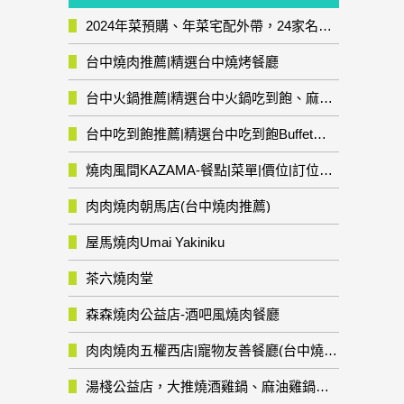
2024年菜預購、年菜宅配外帶，24家名店年菜推薦整理，圍爐輕鬆上菜團圓趣
台中燒肉推薦|精選台中燒烤餐廳
台中火鍋推薦|精選台中火鍋吃到飽、麻辣鍋、鴛鴦鍋、石頭火鍋、酸菜白肉鍋、海鮮鍋、燒酒雞、麻油雞、壽喜燒等熱門人氣火鍋店!
台中吃到飽推薦|精選台中吃到飽Buffet自助餐廳
燒肉風間KAZAMA-餐點|菜單|價位|訂位資訊
肉肉燒肉朝馬店(台中燒肉推薦)
屋馬燒肉Umai Yakiniku
茶六燒肉堂
森森燒肉公益店-酒吧風燒肉餐廳
肉肉燒肉五權西店|寵物友善餐廳(台中燒肉推薦)
湯棧公益店，大推燒酒雞鍋、麻油雞鍋暖暖有夠補