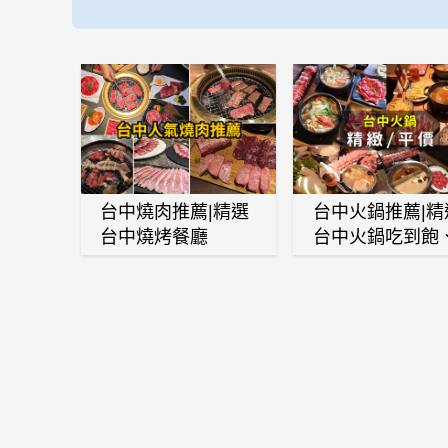
台中燒肉推薦|精選
台中火鍋推薦|精
台中燒烤餐廳
台中火鍋吃到飽
麻辣鍋、鴛鴦鍋
石頭火鍋、酸菜
肉鍋、海鮮鍋、
酒雞、麻油雞、
喜燒等熱門人氣
鍋店