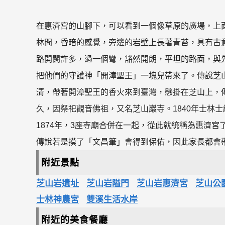
在惠濟宮的山腳下，可以看到一個像草原的廣場，上
林間，昏暗的感覺，旁邊的岩壁上長著青苔，具有古
路開闊許多，過一個彎，豁然開朗，平坦的路面，與
把他們的守護神「開漳聖王」一塊兒帶來了。傳說芝
清，帶著開漳聖王的香火來到臺灣，懸掛在芝山上，傳
久，因祭祀觀音佛祖，又名芝山巖寺。1840年士林
1874年，3座寺廟合併在一起，從此就統稱為惠濟
傳說若是摸了「文昌筆」會得到保佑，因此家長都會
附近景點
芝山岩遺址
芝山岩隘門
芝山岩惠濟宮
芝山公
士林神農宮
雙溪生活水岸
附近的美食餐廳