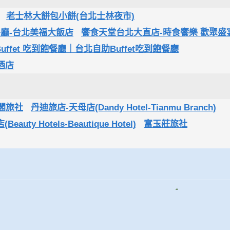
老士林大餅包小餅(台北士林夜市)
助餐廳-台北美福大飯店
饗食天堂台北大直店-時食饗樂 歡聚盛
ffet 吃到飽餐廳｜台北自助Buffet吃到飽餐廳
品酒店
閣旅社
丹迪旅店-天母店(Dandy Hotel-Tianmu Branch)
auty Hotels-Beautique Hotel)
富玉莊旅社