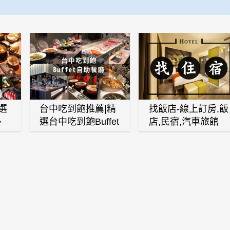
選
台中吃到飽推薦|精
找飯店-線上訂房,飯
、
選台中吃到飽Buffet
店,民宿,汽車旅館
、
自助餐廳
(訂房,找住宿,找民
白
宿)
燒
壽
火