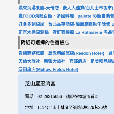
漢來海港餐廳-天母店
豪大大雞排(台北士林夜市)
豐FOOD海陸百匯．多國料理
palette 彩匯自
好食多涮涮屋
台北晶華酒店-栢麗廳自助午晚餐 Bu
正官木桶涮涮鍋
雲軒西餐廳 La Rotisserie-君
附近可選擇的住宿飯店
貴族商務旅館
麗敦精緻旅店(Reedon Hotel)
君
天倫大旅社
新榮大旅社
官邸飯店
昰美精品飯店(Be
沃田旅店(Mellow Fields Hotel)
芝山巖惠濟宮
電話
02-28315656
請說在棒城市看到
地址
111台北市士林區至誠路1段326巷26號