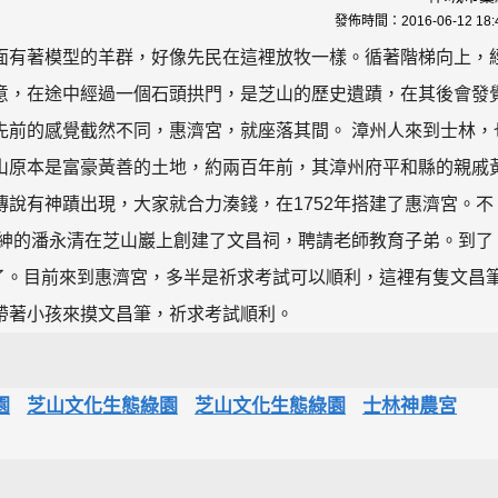
發佈時間：
2016-06-12 18:
面有著模型的羊群，好像先民在這裡放牧一樣。循著階梯向上，
意，在途中經過一個石頭拱門，是芝山的歷史遺蹟，在其後會發
先前的感覺截然不同，惠濟宮，就座落其間。 漳州人來到士林，
山原本是富豪黃善的土地，約兩百年前，其漳州府平和縣的親戚
說有神蹟出現，大家就合力湊錢，在1752年搭建了惠濟宮。不
士紳的潘永清在芝山巖上創建了文昌祠，聘請老師教育子弟。到了
宮了。目前來到惠濟宮，多半是祈求考試可以順利，這裡有隻文昌
帶著小孩來摸文昌筆，祈求考試順利。
園
芝山文化生態綠園
芝山文化生態綠園
士林神農宮