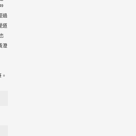
49
經過
覺道
也
黃澄
筆。