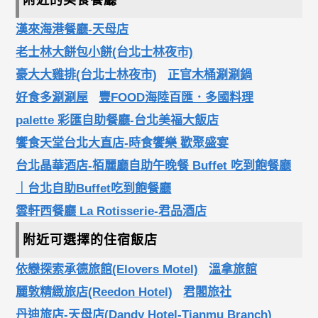
附近的美食餐廳
漢來海港餐廳-天母店
老士林大餅包小餅(台北士林夜市)
豪大大雞排(台北士林夜市)
正官木桶涮涮鍋
好食多涮涮屋
豐FOOD海陸百匯．多國料理
palette 彩匯自助餐廳-台北美福大飯店
饗食天堂台北大直店-時食饗樂 歡聚盛宴
台北晶華酒店-栢麗廳自助午晚餐 Buffet 吃到飽餐廳
｜台北自助Buffet吃到飽餐廳
雲軒西餐廳 La Rotisserie-君品酒店
附近可選擇的住宿飯店
依戀探索承德旅館(Elovers Motel)
溫拿旅館
麗敦精緻旅店(Reedon Hotel)
君閣旅社
丹迪旅店-天母店(Dandy Hotel-Tianmu Branch)