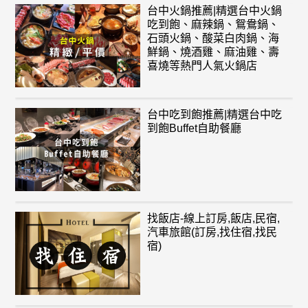
台中火鍋推薦|精選台中火鍋
吃到飽、麻辣鍋、鴛鴦鍋、
石頭火鍋、酸菜白肉鍋、海
鮮鍋、燒酒雞、麻油雞、壽
喜燒等熱門人氣火鍋店
台中吃到飽推薦|精選台中吃
到飽Buffet自助餐廳
找飯店-線上訂房,飯店,民宿,
汽車旅館(訂房,找住宿,找民
宿)