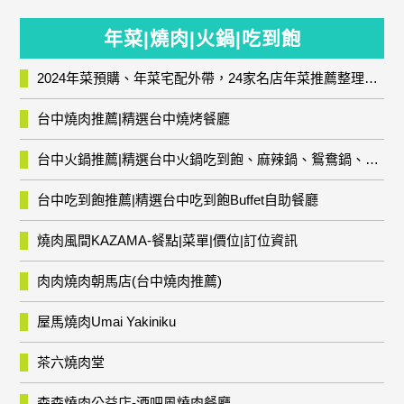
年菜|燒肉|火鍋|吃到飽
2024年菜預購、年菜宅配外帶，24家名店年菜推薦整理，圍爐輕鬆上菜團圓趣
台中燒肉推薦|精選台中燒烤餐廳
台中火鍋推薦|精選台中火鍋吃到飽、麻辣鍋、鴛鴦鍋、石頭火鍋、酸菜白肉鍋、海鮮鍋、燒酒雞、麻油雞、壽喜燒等熱門人氣火鍋店!
台中吃到飽推薦|精選台中吃到飽Buffet自助餐廳
燒肉風間KAZAMA-餐點|菜單|價位|訂位資訊
肉肉燒肉朝馬店(台中燒肉推薦)
屋馬燒肉Umai Yakiniku
茶六燒肉堂
森森燒肉公益店-酒吧風燒肉餐廳