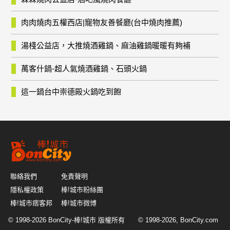
肉肉燒肉五權西店|寵物友善餐廳(台中燒肉推薦)
湯棧公益店，大推燒酒雞鍋、麻油雞鍋暖暖有夠補
萬客什鍋-超人氣燒酒雞鍋、石頭火鍋
這一鍋台中崇德殿火鍋吃到飽
聯絡我們
免責聲明
隱私權政策
棒!城市粉絲團
棒!城市痞客邦
棒!城市微博
© 1998-2026
BonCity-棒!城市
版權所有 © 1998-2026, BonCity.com