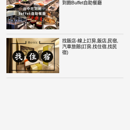
到飽Buffet自助餐廳
找飯店-線上訂房,飯店,民宿,
汽車旅館(訂房,找住宿,找民
宿)