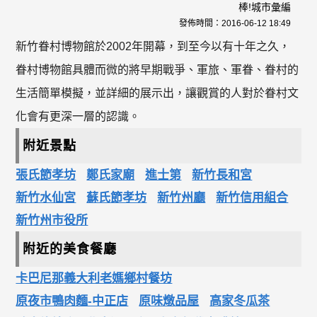
棒!城市彙編
發佈時間：
2016-06-12 18:49
新竹眷村博物館於2002年開幕，到至今以有十年之久，
眷村博物館具體而微的將早期戰爭、軍旅、軍眷、眷村的
生活簡單模擬，並詳細的展示出，讓觀賞的人對於眷村文
化會有更深一層的認識。
附近景點
張氏節孝坊
鄭氏家廟
進士第
新竹長和宮
新竹水仙宮
蘇氏節孝坊
新竹州廳
新竹信用組合
新竹州市役所
附近的美食餐廳
卡巴尼那義大利老媽鄉村餐坊
原夜市鴨肉麵-中正店
原味燉品屋
高家冬瓜茶