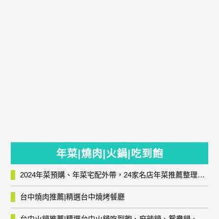
年菜|燒肉|火鍋|吃到飽
2024年菜預購、年菜宅配外帶，24家名店年菜推薦整理，圍爐輕鬆上菜團圓趣
台中燒肉推薦|精選台中燒烤餐廳
台中火鍋推薦|精選台中火鍋吃到飽、麻辣鍋、鴛鴦鍋、石頭火鍋、酸菜白肉鍋、海鮮鍋、燒酒雞、麻油雞、壽喜燒等熱門人氣火鍋店!