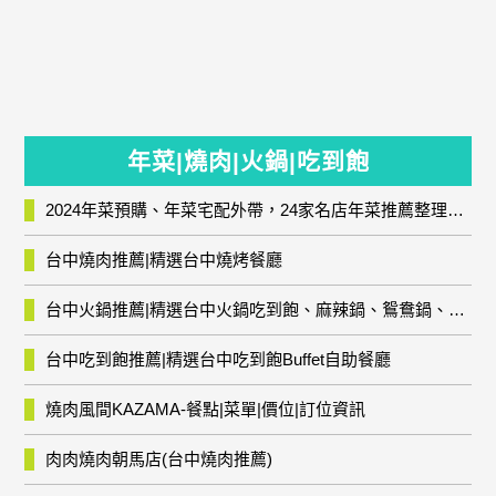
年菜|燒肉|火鍋|吃到飽
2024年菜預購、年菜宅配外帶，24家名店年菜推薦整理，圍爐輕鬆上菜團圓趣
台中燒肉推薦|精選台中燒烤餐廳
台中火鍋推薦|精選台中火鍋吃到飽、麻辣鍋、鴛鴦鍋、石頭火鍋、酸菜白肉鍋、海鮮鍋、燒酒雞、麻油雞、壽喜燒等熱門人氣火鍋店!
台中吃到飽推薦|精選台中吃到飽Buffet自助餐廳
燒肉風間KAZAMA-餐點|菜單|價位|訂位資訊
肉肉燒肉朝馬店(台中燒肉推薦)