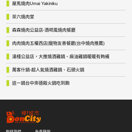
屋馬燒肉Umai Yakiniku
茶六燒肉堂
森森燒肉公益店-酒吧風燒肉餐廳
肉肉燒肉五權西店|寵物友善餐廳(台中燒肉推薦)
湯棧公益店，大推燒酒雞鍋、麻油雞鍋暖暖有夠補
萬客什鍋-超人氣燒酒雞鍋、石頭火鍋
這一鍋台中崇德殿火鍋吃到飽
聯絡我們
免責聲明