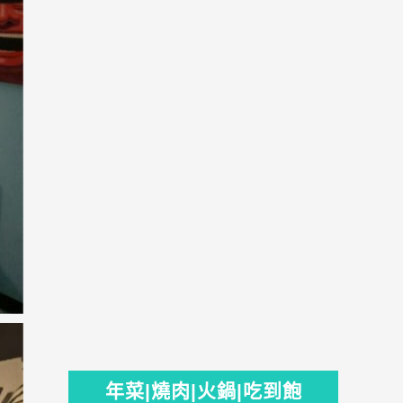
年菜|燒肉|火鍋|吃到飽