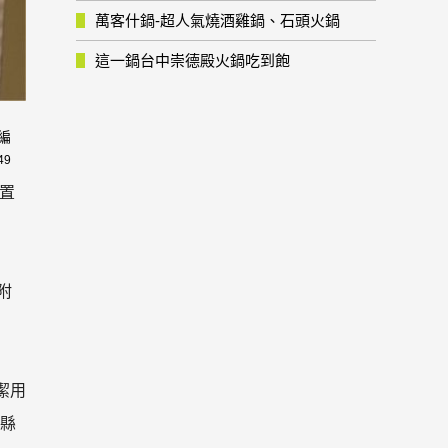
萬客什鍋-超人氣燒酒雞鍋、石頭火鍋
這一鍋台中崇德殿火鍋吃到飽
編
49
位置
附
潔用
竹縣