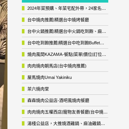
2024年菜預購、年菜宅配外帶，24家名店年菜推薦整理，圍爐輕鬆上菜團圓趣
台中燒肉推薦|精選台中燒烤餐廳
台中火鍋推薦|精選台中火鍋吃到飽、麻辣鍋、鴛鴦鍋、石頭火鍋、酸菜白肉鍋、海鮮鍋、燒酒雞、麻油雞、壽喜燒等熱門人氣火鍋店!
台中吃到飽推薦|精選台中吃到飽Buffet自助餐廳
燒肉風間KAZAMA-餐點|菜單|價位|訂位資訊
肉肉燒肉朝馬店(台中燒肉推薦)
屋馬燒肉Umai Yakiniku
茶六燒肉堂
森森燒肉公益店-酒吧風燒肉餐廳
肉肉燒肉五權西店|寵物友善餐廳(台中燒肉推薦)
湯棧公益店，大推燒酒雞鍋、麻油雞鍋暖暖有夠補