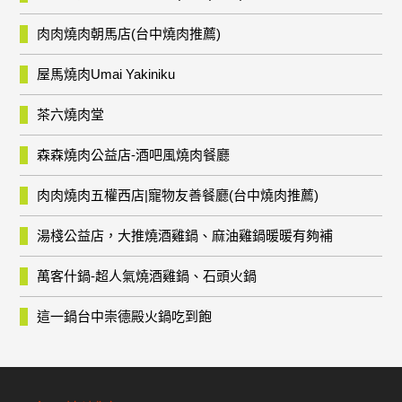
肉肉燒肉朝馬店(台中燒肉推薦)
屋馬燒肉Umai Yakiniku
茶六燒肉堂
森森燒肉公益店-酒吧風燒肉餐廳
肉肉燒肉五權西店|寵物友善餐廳(台中燒肉推薦)
湯棧公益店，大推燒酒雞鍋、麻油雞鍋暖暖有夠補
萬客什鍋-超人氣燒酒雞鍋、石頭火鍋
這一鍋台中崇德殿火鍋吃到飽