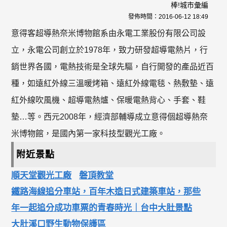
棒!城市彙編
發佈時間：
2016-06-12 18:49
意得客超導熱奈米博物館系由永電工業股份有限公司設
立，永電公司創立於1978年，致力研發超導電熱片，行
銷世界各國，電熱技術是全球先驅，自行開發的產品近百
種，如遠紅外線三溫暖烤箱、遠紅外線電毯、熱敷墊、遠
紅外線吹風機、超導電熱爐、保暖電熱背心、手套、鞋
墊…等。西元2008年，經濟部輔導成立意得個超導熱奈
米博物館，是國內第一家科技型觀光工廠。
附近景點
順天堂觀光工廠
磐頂教堂
鐵路海線追分車站，百年木造日式建築車站，那些
年一起追分成功車票的青春時光｜台中大肚景點
大肚溪口野生動物保護區