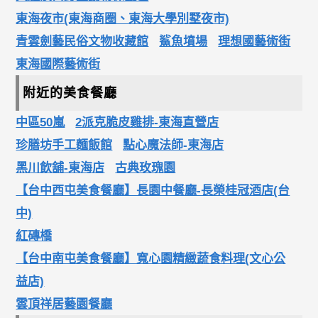
東海夜市(東海商圈、東海大學別墅夜市)
青雲劍藝民俗文物收藏館
鯊魚墳場
理想國藝術街
東海國際藝術街
附近的美食餐廳
中區50嵐
2派克脆皮雞排-東海直營店
珍膳坊手工麵飯館
點心魔法師-東海店
黑川飲舖-東海店
古典玫瑰園
【台中西屯美食餐廳】長園中餐廳-長榮桂冠酒店(台
中)
紅磚橋
【台中南屯美食餐廳】寬心園精緻蔬食料理(文心公
益店)
雲頂祥居藝園餐廳