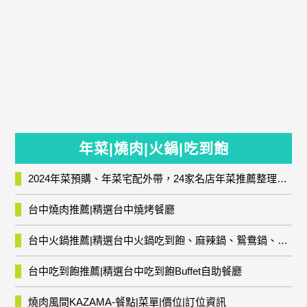
年菜|燒肉|火鍋|吃到飽
2024年菜預購、年菜宅配外帶，24家名店年菜推薦整理，圍爐輕鬆上菜團圓趣
台中燒肉推薦|精選台中燒烤餐廳
台中火鍋推薦|精選台中火鍋吃到飽、麻辣鍋、鴛鴦鍋、石頭火鍋、酸菜白肉鍋、海鮮鍋、燒酒雞、麻油雞、壽喜燒等熱門人氣火鍋店!
台中吃到飽推薦|精選台中吃到飽Buffet自助餐廳
燒肉風間KAZAMA-餐點|菜單|價位|訂位資訊