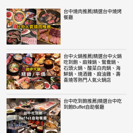
台中燒肉推薦|精選台中燒烤
餐廳
台中火鍋推薦|精選台中火鍋
吃到飽、麻辣鍋、鴛鴦鍋、
石頭火鍋、酸菜白肉鍋、海
鮮鍋、燒酒雞、麻油雞、壽
喜燒等熱門人氣火鍋店
台中吃到飽推薦|精選台中吃
到飽Buffet自助餐廳