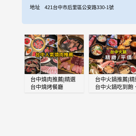
地址
421台中市后里區公安路330-1號
台中燒肉推薦|精選
台中火鍋推薦|精
台中燒烤餐廳
台中火鍋吃到飽
麻辣鍋、鴛鴦鍋
石頭火鍋、酸菜
肉鍋、海鮮鍋、
酒雞、麻油雞、
喜燒等熱門人氣
鍋店