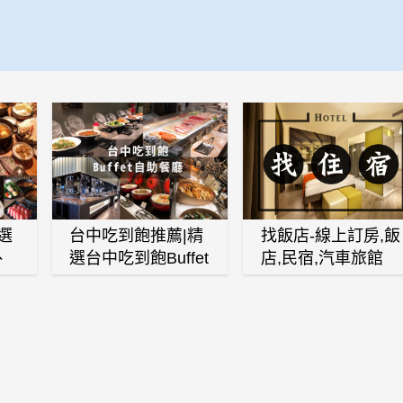
選
台中吃到飽推薦|精
找飯店-線上訂房,飯
、
選台中吃到飽Buffet
店,民宿,汽車旅館
、
自助餐廳
(訂房,找住宿,找民
白
宿)
燒
壽
火