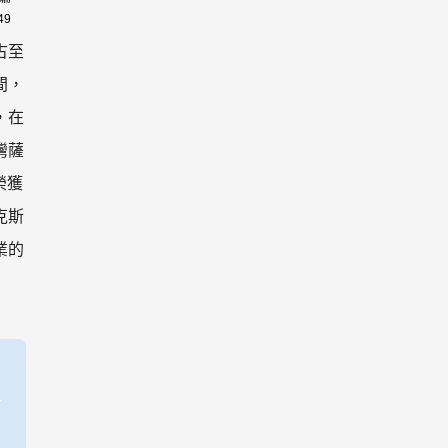
49
古至
間，
，在
灣薩
榮獲
克斯
業的