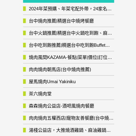
2024年菜預購、年菜宅配外帶，24家名店年菜推薦整理，圍爐輕鬆上菜團圓趣
台中燒肉推薦|精選台中燒烤餐廳
台中火鍋推薦|精選台中火鍋吃到飽、麻辣鍋、鴛鴦鍋、石頭火鍋、酸菜白肉鍋、海鮮鍋、燒酒雞、麻油雞、壽喜燒等熱門人氣火鍋店!
台中吃到飽推薦|精選台中吃到飽Buffet自助餐廳
燒肉風間KAZAMA-餐點|菜單|價位|訂位資訊
肉肉燒肉朝馬店(台中燒肉推薦)
屋馬燒肉Umai Yakiniku
茶六燒肉堂
森森燒肉公益店-酒吧風燒肉餐廳
肉肉燒肉五權西店|寵物友善餐廳(台中燒肉推薦)
湯棧公益店，大推燒酒雞鍋、麻油雞鍋暖暖有夠補