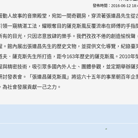
發佈時間：
2016-06-12 18:
著動人故事的音樂殿堂，宛如一間奇觀房，穿流著張連昌先生從
引領一窺精湛工法，耀眼奪目的薩克斯風反覆流串在師傅的手指
所有的目光，只因恣意放肆的樂手。我們孜孜不倦的創造愉悅聲
程。館內展出張連昌先生的歷史文物，並提供文化導覽，紀錄臺
夫．薩克斯先生所打造，距今163年歷史的薩克斯風。2010年
程與精密技術，吸引眾多國內外人士、團體參觀，並定期舉辦薩
研討發表會。「張連昌薩克斯風」將這六十五年的事業朝百年企
，為社會發展貢獻一己之力。