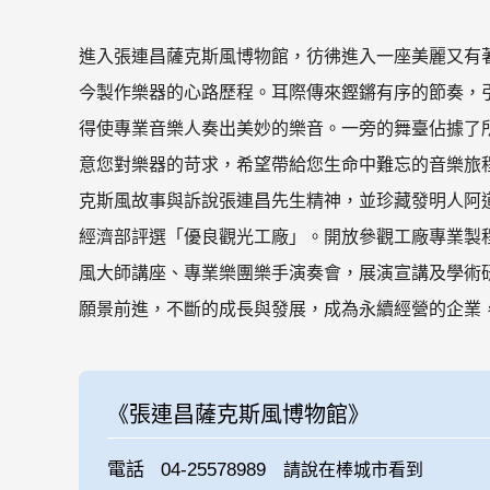
進入張連昌薩克斯風博物館，彷彿進入一座美麗又有
今製作樂器的心路歷程。耳際傳來鏗鏘有序的節奏，
得使專業音樂人奏出美妙的樂音。一旁的舞臺佔據了
意您對樂器的苛求，希望帶給您生命中難忘的音樂旅
克斯風故事與訴說張連昌先生精神，並珍藏發明人阿道
經濟部評選「優良觀光工廠」。開放參觀工廠專業製
風大師講座、專業樂團樂手演奏會，展演宣講及學術
願景前進，不斷的成長與發展，成為永續經營的企業
《張連昌薩克斯風博物館》
電話
04-25578989
請說在棒城市看到