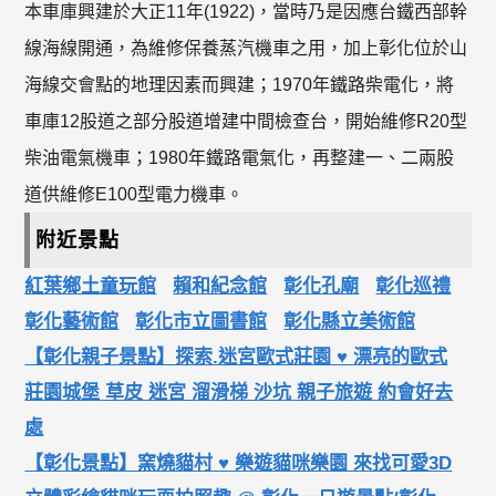
本車庫興建於大正11年(1922)，當時乃是因應台鐵西部幹
線海線開通，為維修保養蒸汽機車之用，加上彰化位於山
海線交會點的地理因素而興建；1970年鐵路柴電化，將
車庫12股道之部分股道增建中間檢查台，開始維修R20型
柴油電氣機車；1980年鐵路電氣化，再整建一、二兩股
道供維修E100型電力機車。
附近景點
紅葉鄉土童玩館
賴和紀念館
彰化孔廟
彰化巡禮
彰化藝術館
彰化市立圖書館
彰化縣立美術館
【彰化親子景點】探索.迷宮歐式莊園 ♥ 漂亮的歐式
莊園城堡 草皮 迷宮 溜滑梯 沙坑 親子旅遊 約會好去
處
【彰化景點】窯燒貓村 ♥ 樂遊貓咪樂園 來找可愛3D