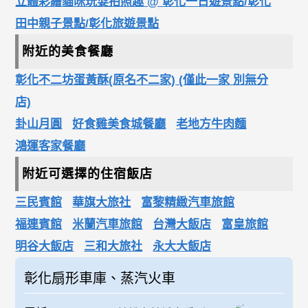
立體彩繪貓咪玩耍拍照趣 @ 彰化一日遊景點/彰化
田中親子景點/彰化旅遊景點
附近的美食餐廳
彰化不二坊蛋黃酥(原名不二家) (僅此一家 別無分
店)
卦山月圓
好食雞美食城餐廳
老地方牛肉麵
鴻運客家餐廳
附近可選擇的住宿飯店
三民賓館
華旗大旅社
富黎精緻汽車旅館
福連賓館
米蘭汽車旅館
台灣大飯店
富皇旅館
明谷大飯店
三和大旅社
永大大飯店
彰化扇形車庫、蒸汽火車