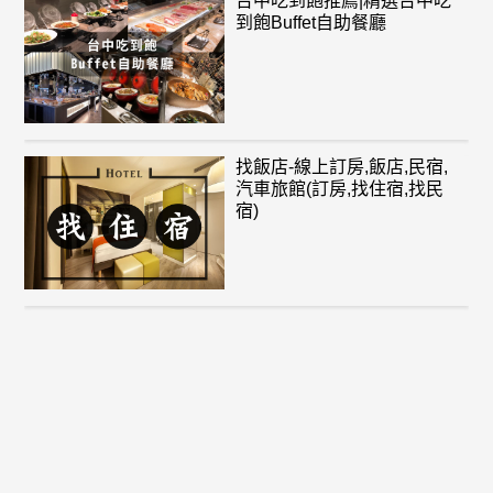
台中吃到飽推薦|精選台中吃
到飽Buffet自助餐廳
找飯店-線上訂房,飯店,民宿,
汽車旅館(訂房,找住宿,找民
宿)