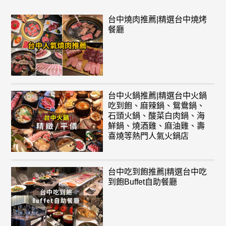
台中燒肉推薦|精選台中燒烤
餐廳
台中火鍋推薦|精選台中火鍋
吃到飽、麻辣鍋、鴛鴦鍋、
石頭火鍋、酸菜白肉鍋、海
鮮鍋、燒酒雞、麻油雞、壽
喜燒等熱門人氣火鍋店
台中吃到飽推薦|精選台中吃
到飽Buffet自助餐廳