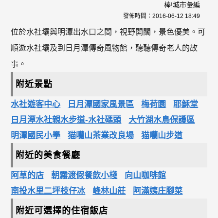
棒!城市彙編
發佈時間：
2016-06-12 18:49
位於水社壩與明潭出水口之間，視野開闊，景色優美。可
順遊水社壩及到日月潭傳奇風物館，聽聽傳奇老人的故
事。
附近景點
水社遊客中心
日月潭國家風景區
梅荷園
耶穌堂
日月潭水社親水步道-水社碼頭
大竹湖水鳥保護區
明潭國民小學
猫囒山茶業改良場
猫囒山步道
附近的美食餐廳
阿草的店
朝霧渡假餐飲小棧
向山咖啡館
南投水里二坪枝仔冰
峰林山莊
阿滿姨庄腳菜
附近可選擇的住宿飯店