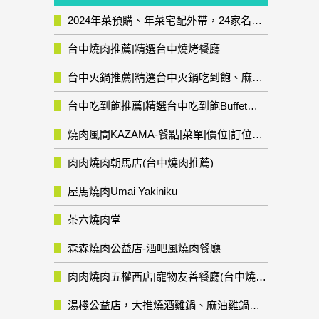
2024年菜預購、年菜宅配外帶，24家名店年菜推薦整理，圍爐輕鬆上菜團圓趣
台中燒肉推薦|精選台中燒烤餐廳
台中火鍋推薦|精選台中火鍋吃到飽、麻辣鍋、鴛鴦鍋、石頭火鍋、酸菜白肉鍋、海鮮鍋、燒酒雞、麻油雞、壽喜燒等熱門人氣火鍋店!
台中吃到飽推薦|精選台中吃到飽Buffet自助餐廳
燒肉風間KAZAMA-餐點|菜單|價位|訂位資訊
肉肉燒肉朝馬店(台中燒肉推薦)
屋馬燒肉Umai Yakiniku
茶六燒肉堂
森森燒肉公益店-酒吧風燒肉餐廳
肉肉燒肉五權西店|寵物友善餐廳(台中燒肉推薦)
湯棧公益店，大推燒酒雞鍋、麻油雞鍋暖暖有夠補