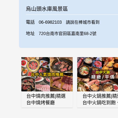
烏山頭水庫風景區
電話
06-6982103
請說在棒城市看到
地址
720台南市官田區嘉南里68-2號
台中燒肉推薦|精選
台中火鍋推薦|精
台中燒烤餐廳
台中火鍋吃到飽
麻辣鍋、鴛鴦鍋
石頭火鍋、酸菜