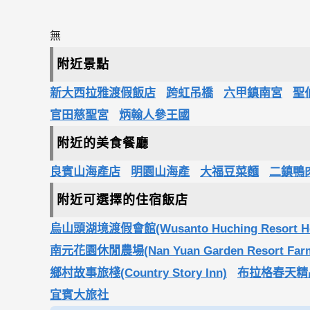
無
附近景點
新大西拉雅渡假飯店
跨虹吊橋
六甲鎮南宮
聖
官田慈聖宮
炳翰人參王國
附近的美食餐廳
良賓山海產店
明園山海產
大福豆菜麵
二鎮鴨
附近可選擇的住宿飯店
烏山頭湖境渡假會館(Wusanto Huching Resort Ho
南元花園休閒農場(Nan Yuan Garden Resort Far
鄉村故事旅棧(Country Story Inn)
布拉格春天精品汽車
宜賓大旅社