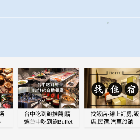
選
台中吃到飽推薦|精
找飯店-線上訂房,飯
、
選台中吃到飽Buffet
店,民宿,汽車旅館
、
自助餐廳
(訂房,找住宿,找民
白
宿)