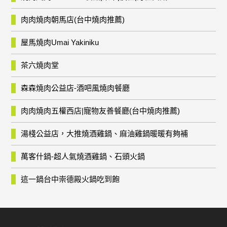
肉肉燒肉朝馬店(台中燒肉推薦)
屋馬燒肉Umai Yakiniku
茶六燒肉堂
森森燒肉公益店-酒吧風燒肉餐廳
肉肉燒肉五權西店|寵物友善餐廳(台中燒肉推薦)
湯棧公益店，大推燒酒雞鍋、麻油雞鍋暖暖有夠補
萬客什鍋-超人氣燒酒雞鍋、石頭火鍋
這一鍋台中崇德殿火鍋吃到飽