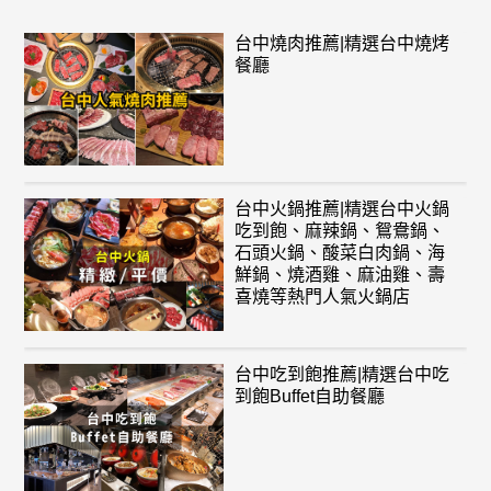
台中燒肉推薦|精選台中燒烤
餐廳
台中火鍋推薦|精選台中火鍋
吃到飽、麻辣鍋、鴛鴦鍋、
石頭火鍋、酸菜白肉鍋、海
鮮鍋、燒酒雞、麻油雞、壽
喜燒等熱門人氣火鍋店
台中吃到飽推薦|精選台中吃
到飽Buffet自助餐廳