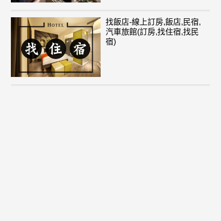
找飯店-線上訂房,飯店,民宿,
汽車旅館(訂房,找住宿,找民
宿)