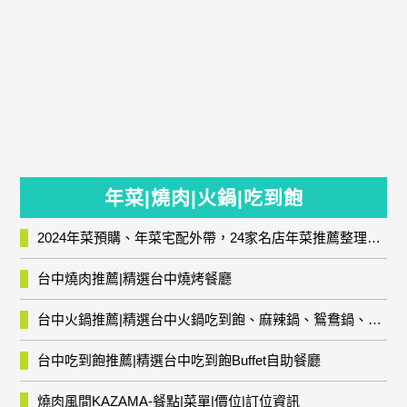
年菜|燒肉|火鍋|吃到飽
2024年菜預購、年菜宅配外帶，24家名店年菜推薦整理，圍爐輕鬆上菜團圓趣
台中燒肉推薦|精選台中燒烤餐廳
台中火鍋推薦|精選台中火鍋吃到飽、麻辣鍋、鴛鴦鍋、石頭火鍋、酸菜白肉鍋、海鮮鍋、燒酒雞、麻油雞、壽喜燒等熱門人氣火鍋店!
台中吃到飽推薦|精選台中吃到飽Buffet自助餐廳
燒肉風間KAZAMA-餐點|菜單|價位|訂位資訊