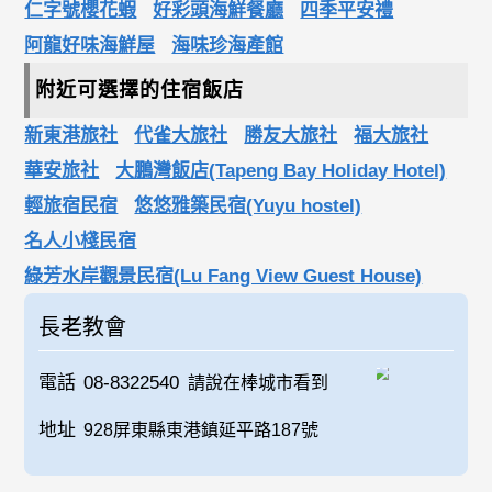
仁字號櫻花蝦
好彩頭海鮮餐廳
四季平安禮
阿龍好味海鮮屋
海味珍海產館
附近可選擇的住宿飯店
新東港旅社
代雀大旅社
勝友大旅社
福大旅社
華安旅社
大鵬灣飯店(Tapeng Bay Holiday Hotel)
輕旅宿民宿
悠悠雅築民宿(Yuyu hostel)
名人小棧民宿
綠芳水岸觀景民宿(Lu Fang View Guest House)
長老教會
電話
08-8322540
請說在棒城市看到
地址
928屏東縣東港鎮延平路187號