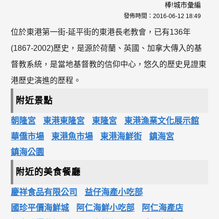
棒!城市彙編
發佈時間：
2016-06-12 18:49
位於東港第一街-延平街的東港長老教會，已有136年
(1867-2002)歷史，是源於荷蘭、英國、加拿大傳入的基
督教系統，是當地基督教的信仰中心，悠久的歷史見證東
港歷史演進的歷程。
附近景點
朝隆宮
東港東隆宮
東隆宮
東港漁業文化展示館
華僑市場
東港魚市場
東港海鮮街
鎮海宮
鎮海公園
附近的美食餐廳
慶祥食品有限公司
益仔海產小吃部
國珍平價海鮮城
阿仁海鮮小吃部
阿仁海產店