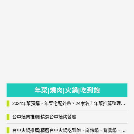
年菜|燒肉|火鍋|吃到飽
2024年菜預購、年菜宅配外帶，24家名店年菜推薦整理，圍爐輕鬆上菜團圓趣
台中燒肉推薦|精選台中燒烤餐廳
台中火鍋推薦|精選台中火鍋吃到飽、麻辣鍋、鴛鴦鍋、石頭火鍋、酸菜白肉鍋、海鮮鍋、燒酒雞、麻油雞、壽喜燒等熱門人氣火鍋店!