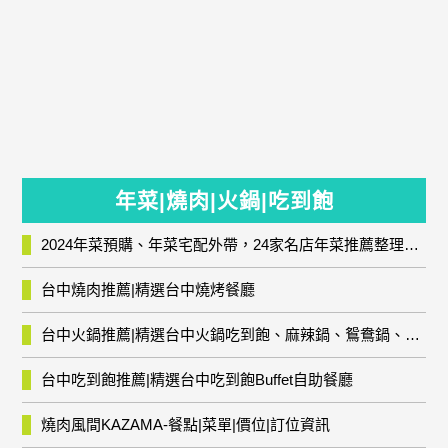
年菜|燒肉|火鍋|吃到飽
2024年菜預購、年菜宅配外帶，24家名店年菜推薦整理，圍爐輕鬆上菜團圓趣
台中燒肉推薦|精選台中燒烤餐廳
台中火鍋推薦|精選台中火鍋吃到飽、麻辣鍋、鴛鴦鍋、石頭火鍋、酸菜白肉鍋、海鮮鍋、燒酒雞、麻油雞、壽喜燒等熱門人氣火鍋店!
台中吃到飽推薦|精選台中吃到飽Buffet自助餐廳
燒肉風間KAZAMA-餐點|菜單|價位|訂位資訊