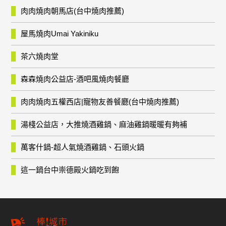
肉肉燒肉朝馬店(台中燒肉推薦)
屋馬燒肉Umai Yakiniku
茶六燒肉堂
森森燒肉公益店-酒吧風燒肉餐廳
肉肉燒肉五權西店|寵物友善餐廳(台中燒肉推薦)
湯棧公益店，大推燒酒雞鍋、麻油雞鍋暖暖有夠補
萬客什鍋-超人氣燒酒雞鍋、石頭火鍋
這一鍋台中崇德殿火鍋吃到飽