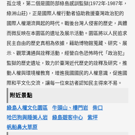
孤立境，第二個是國防部綠島感訓監獄(1972年-1987年，
綠洲山莊)，正是國際人權行動者協助救援臺灣政治犯的
國際人權潮流興起的時代。戰後台灣人侵害的歷史，具體
而微反映在本園區的遺址及展示活動。園區將以人民追求
民主自由的歷史真相為依據，藉助博物館蒐藏、研究、展
示、觀眾溝通與詮釋活動，經營白色恐怖時代「政治犯」
監獄的歷史遺址，致力於臺灣近代歷史的詮釋及研究，推
動人權與環境權教育，增進我國國民的人權意識，促進國
際和平文化交流，讓每一位來訪者認知民主得來不易。
附近景點
綠島人權文化園區
牛頭山、樓門岩
柴口
哈巴狗與睡美人岩
綠島遊客中心
紫坪
帆船鼻大草原