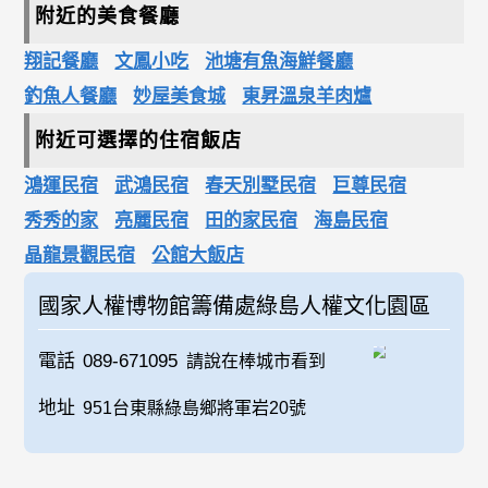
附近的美食餐廳
翔記餐廳
文鳳小吃
池塘有魚海鮮餐廳
釣魚人餐廳
妙屋美食城
東昇溫泉羊肉爐
附近可選擇的住宿飯店
鴻運民宿
武鴻民宿
春天別墅民宿
巨尊民宿
秀秀的家
亮麗民宿
田的家民宿
海島民宿
晶龍景觀民宿
公館大飯店
國家人權博物館籌備處綠島人權文化園區
電話
089-671095
請說在棒城市看到
地址
951台東縣綠島鄉將軍岩20號