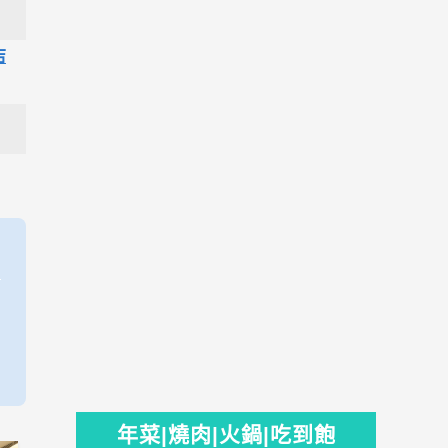
店
年菜|燒肉|火鍋|吃到飽