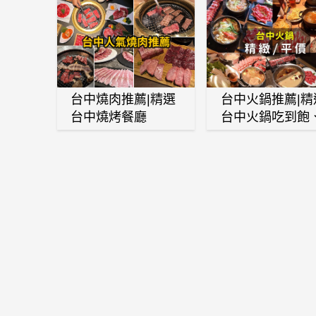
台中燒肉推薦|精選
台中火鍋推薦|精
台中燒烤餐廳
台中火鍋吃到飽
麻辣鍋、鴛鴦鍋
石頭火鍋、酸菜
肉鍋、海鮮鍋、
酒雞、麻油雞、
喜燒等熱門人氣
鍋店