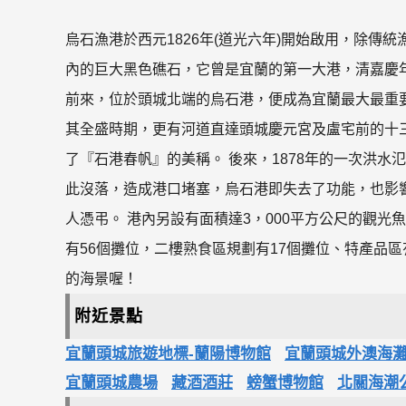
烏石漁港於西元1826年(道光六年)開始啟用，除
內的巨大黑色礁石，它曾是宜蘭的第一大港，清嘉慶
前來，位於頭城北端的烏石港，便成為宜蘭最大最重
其全盛時期，更有河道直達頭城慶元宮及盧宅前的十
了『石港春帆』的美稱。 後來，1878年的一次洪水
此沒落，造成港口堵塞，烏石港即失去了功能，也影
人憑弔。 港內另設有面積達3，000平方公尺的觀
有56個攤位，二樓熟食區規劃有17個攤位、特產品區
的海景喔！
附近景點
宜蘭頭城旅遊地標-蘭陽博物館
宜蘭頭城外澳海
宜蘭頭城農場
藏酒酒莊
螃蟹博物館
北關海潮