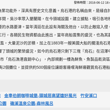
發佈時間：
2016-06-12 18:
傳統漁業功能外，深具有歷史文化意義。烏石港的名稱由來，是緣自
年間，吳沙率眾入墾蘭陽，在今頭城設圍，建立據點，吸引各地
要的水路要津。當年清廷在此設有海關及炮台，以防止敵寇入侵
三行，各類民生物資都由此進出，當年商船雲集的盛況，也為其
氾濫，大量泥沙的淤積，加上在1883年一艘美國大船的擱淺烏石
響了頭城的繁榮盛況，如今的烏石港只剩下三塊『烏石』在沼澤
光魚市「烏石漁港直銷中心」，內部規劃一樓為鮮魚、魚製品乾貨
有2個攤位，並提供約500個座位讓遊客邊嚐海鮮邊觀賞烏石港
灘
金車伯朗咖啡城堡-頭城居高望遠好風光
竹安溪口
公園
礁溪溫泉公園-森林風呂