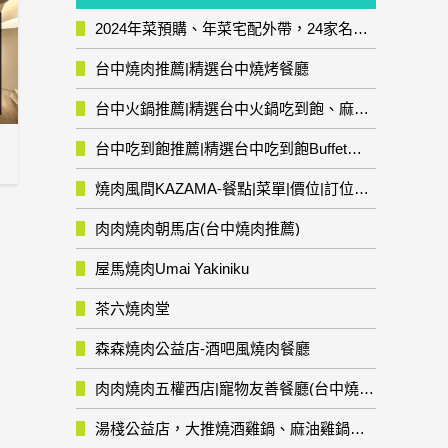
2024年菜預購、年菜宅配外帶，24家名店年菜推薦整理，圍爐輕鬆上菜團圓趣
台中燒肉推薦|精選台中燒烤餐廳
台中火鍋推薦|精選台中火鍋吃到飽、麻辣鍋、鴛鴦鍋、石頭火鍋、酸菜白肉鍋、海鮮鍋、燒酒雞、麻油雞、壽喜燒等熱門人氣火鍋店!
台中吃到飽推薦|精選台中吃到飽Buffet自助餐廳
燒肉風間KAZAMA-餐點|菜單|價位|訂位資訊
肉肉燒肉朝馬店(台中燒肉推薦)
屋馬燒肉Umai Yakiniku
茶六燒肉堂
森森燒肉公益店-酒吧風燒肉餐廳
肉肉燒肉五權西店|寵物友善餐廳(台中燒肉推薦)
湯棧公益店，大推燒酒雞鍋、麻油雞鍋暖暖有夠補