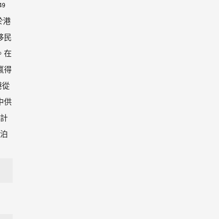
49
於港
移民
。在
嬴得
港從
中供
區計
船泊