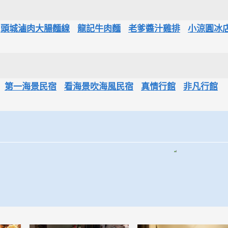
頭城滷肉大腸麵線
龍記牛肉麵
老爹醬汁雞排
小涼圓冰
第一海景民宿
看海景吹海風民宿
真情行館
非凡行館