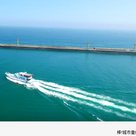
棒!城市彙