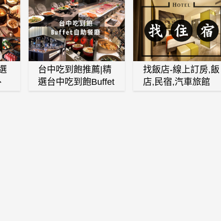
選
台中吃到飽推薦|精
找飯店-線上訂房,飯
、
選台中吃到飽Buffet
店,民宿,汽車旅館
、
自助餐廳
(訂房,找住宿,找民
白
宿)
燒
壽
火