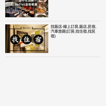
找飯店-線上訂房,飯店,民宿,
汽車旅館(訂房,找住宿,找民
宿)