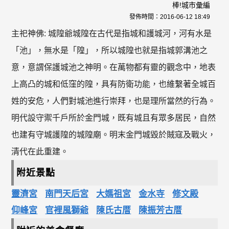
棒!城市彙編
發佈時間：
2016-06-12 18:49
主祀神佛: 城隍爺城隍在古代是指城和護城河，河有水是
「池」，無水是「隍」，所以城隍也就是指城郭溝池之
意，意謂保護城池之神明。在萬物都有靈的觀念中，地表
上高凸的城和低窪的隍，具有防衛功能，也維繫著全城百
姓的安危，人們對城池進行崇拜，也是理所當然的行為。
明代設守禦千戶所於金門城，既有城且有眾多居民，自然
也建有守城護隍的城隍廟。明末金門城毀於賊寇及戰火，
清代在此重建。
附近景點
靈濟宮
南門天后宮
大媽祖宮
金水寺
修文殿
仰峰宮
官裡風獅爺
陳氏古厝
陳振芳古厝