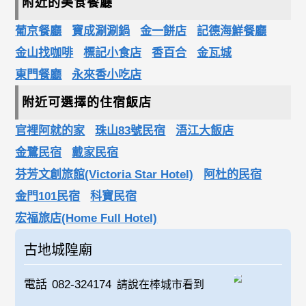
附近的美食餐廳
葡京餐廳
寶成涮涮鍋
金一餅店
記德海鮮餐廳
金山找咖啡
標記小食店
香百合
金瓦城
東門餐廳
永來香小吃店
附近可選擇的住宿飯店
官裡阿就的家
珠山83號民宿
浯江大飯店
金鷺民宿
戴家民宿
芬芳文創旅館(Victoria Star Hotel)
阿杜的民宿
金門101民宿
科寶民宿
宏福旅店(Home Full Hotel)
古地城隍廟
電話
082-324174
請說在棒城市看到