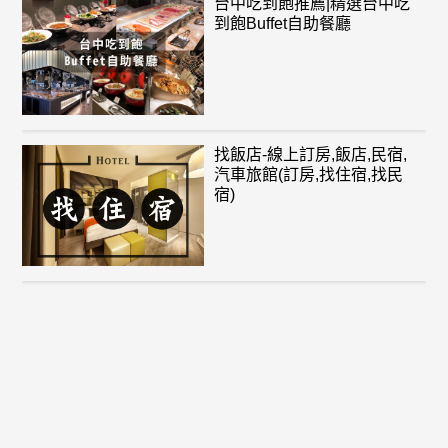
台中吃到飽推薦|精選台中吃
到飽Buffet自助餐廳
找飯店-線上訂房,飯店,民宿,
汽車旅館(訂房,找住宿,找民
宿)