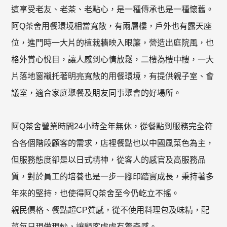
這享受老友、老茶、老點心，是一種傳承也是一種懷舊。
阿Q茶舍用餐環境相當寬敞，有兩層樓，戶外也有露天座
位，進門時一大片的植栽牆映入眼簾，營造出庭院風，也
格外賞心悅目，讓人感到心情放鬆，二樓為樓中樓，一大
片落地窗襯托著明亮寬敞的用餐環境，有提供親子室、會
議室，適合家庭聚餐及朋友同事聚會的好場所。
阿Q茶舍營業時間24小時全年無休，從餐點到服務完全符
合各個階段顧客的需求，店裡餐點也以中國風菜色為主，
但服務態度卻是以日式精神，從客人的感官及高服務品
質，對於員工的培養也是一步一腳印踏實成長，秉持著多
年來的堅持，也使得阿Q茶舍至今仍屹立不搖。
親民價格、餐點超CP質感，從不使用料理包及味精，配
菜每日現做現炒，讓顧客處處有驚奇感。