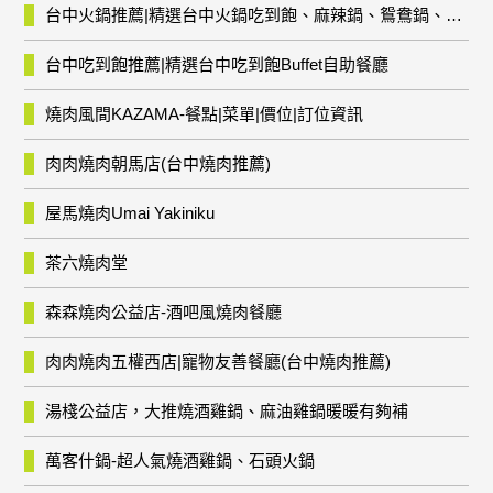
台中火鍋推薦|精選台中火鍋吃到飽、麻辣鍋、鴛鴦鍋、石頭火鍋、酸菜白肉鍋、海鮮鍋、燒酒雞、麻油雞、壽喜燒等熱門人氣火鍋店!
台中吃到飽推薦|精選台中吃到飽Buffet自助餐廳
燒肉風間KAZAMA-餐點|菜單|價位|訂位資訊
肉肉燒肉朝馬店(台中燒肉推薦)
屋馬燒肉Umai Yakiniku
茶六燒肉堂
森森燒肉公益店-酒吧風燒肉餐廳
肉肉燒肉五權西店|寵物友善餐廳(台中燒肉推薦)
湯棧公益店，大推燒酒雞鍋、麻油雞鍋暖暖有夠補
萬客什鍋-超人氣燒酒雞鍋、石頭火鍋