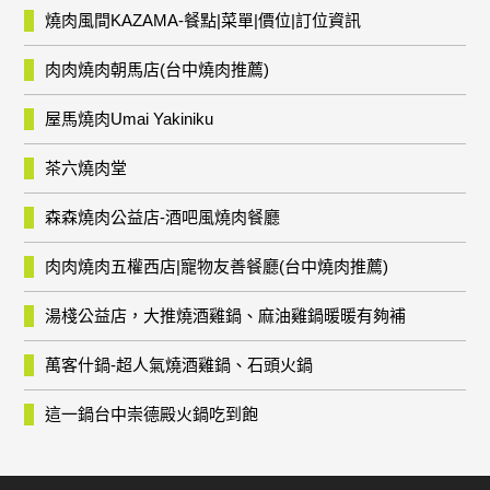
燒肉風間KAZAMA-餐點|菜單|價位|訂位資訊
肉肉燒肉朝馬店(台中燒肉推薦)
屋馬燒肉Umai Yakiniku
茶六燒肉堂
森森燒肉公益店-酒吧風燒肉餐廳
肉肉燒肉五權西店|寵物友善餐廳(台中燒肉推薦)
湯棧公益店，大推燒酒雞鍋、麻油雞鍋暖暖有夠補
萬客什鍋-超人氣燒酒雞鍋、石頭火鍋
這一鍋台中崇德殿火鍋吃到飽