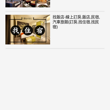
找飯店-線上訂房,飯店,民宿,
汽車旅館(訂房,找住宿,找民
宿)