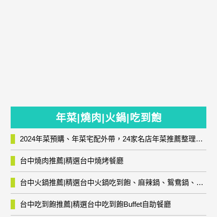
年菜|燒肉|火鍋|吃到飽
2024年菜預購、年菜宅配外帶，24家名店年菜推薦整理，圍爐輕鬆上菜團圓趣
台中燒肉推薦|精選台中燒烤餐廳
台中火鍋推薦|精選台中火鍋吃到飽、麻辣鍋、鴛鴦鍋、石頭火鍋、酸菜白肉鍋、海鮮鍋、燒酒雞、麻油雞、壽喜燒等熱門人氣火鍋店!
台中吃到飽推薦|精選台中吃到飽Buffet自助餐廳