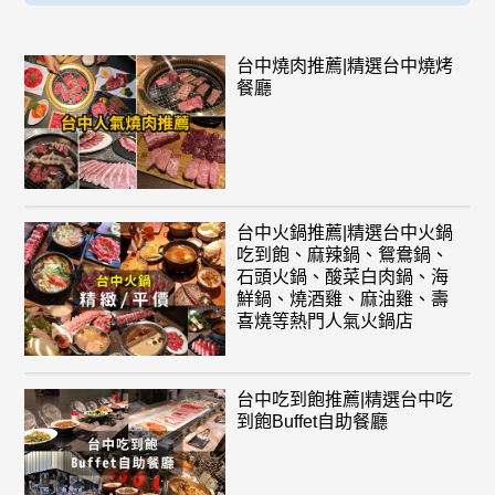
台中燒肉推薦|精選台中燒烤
餐廳
台中火鍋推薦|精選台中火鍋
吃到飽、麻辣鍋、鴛鴦鍋、
石頭火鍋、酸菜白肉鍋、海
鮮鍋、燒酒雞、麻油雞、壽
喜燒等熱門人氣火鍋店
台中吃到飽推薦|精選台中吃
到飽Buffet自助餐廳