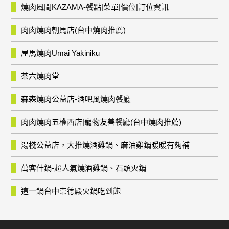
燒肉風間KAZAMA-餐點|菜單|價位|訂位資訊
肉肉燒肉朝馬店(台中燒肉推薦)
屋馬燒肉Umai Yakiniku
茶六燒肉堂
森森燒肉公益店-酒吧風燒肉餐廳
肉肉燒肉五權西店|寵物友善餐廳(台中燒肉推薦)
湯棧公益店，大推燒酒雞鍋、麻油雞鍋暖暖有夠補
萬客什鍋-超人氣燒酒雞鍋、石頭火鍋
這一鍋台中崇德殿火鍋吃到飽