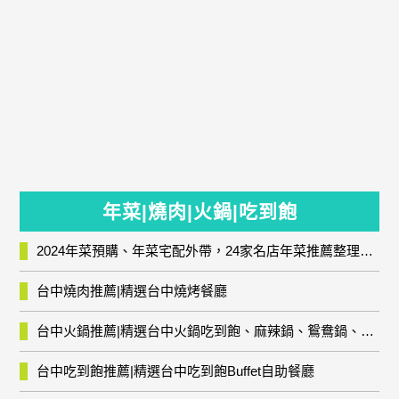
年菜|燒肉|火鍋|吃到飽
2024年菜預購、年菜宅配外帶，24家名店年菜推薦整理，圍爐輕鬆上菜團圓趣
台中燒肉推薦|精選台中燒烤餐廳
台中火鍋推薦|精選台中火鍋吃到飽、麻辣鍋、鴛鴦鍋、石頭火鍋、酸菜白肉鍋、海鮮鍋、燒酒雞、麻油雞、壽喜燒等熱門人氣火鍋店!
台中吃到飽推薦|精選台中吃到飽Buffet自助餐廳