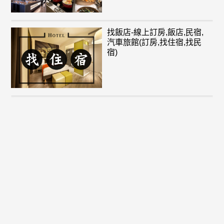
找飯店-線上訂房,飯店,民宿,
汽車旅館(訂房,找住宿,找民
宿)