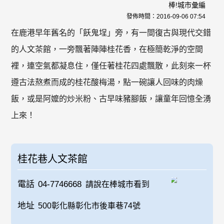
棒!城市彙編
發佈時間：
2016-09-06 07:54
在鹿港早年舊名的「飫鬼埕」旁，有一間復古與現代交錯
的人文茶館，一旁飄著陣陣桂花香，在極簡乾淨的空間
裡，連空氣都凝息住，僅任著桂花四處飄散，此刻來一杯
遵古法熬煮而成的桂花酸梅湯，點一碗讓人回味的肉燥
飯，或是阿嬤的炒米粉、古早味豬腳飯，讓童年回憶全湧
上來！
桂花巷人文茶館
電話
04-7746668
請說在棒城市看到
地址
500彰化縣彰化市後車巷74號