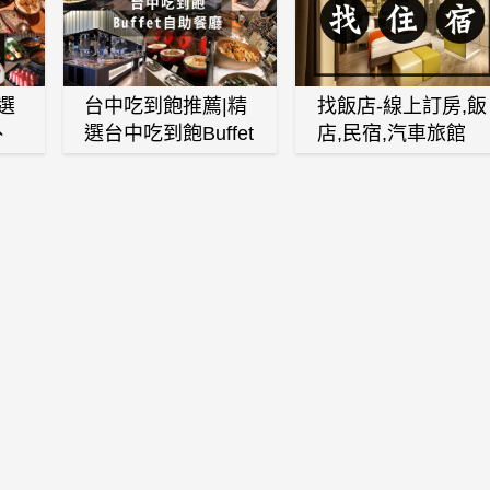
選
台中吃到飽推薦|精
找飯店-線上訂房,飯
、
選台中吃到飽Buffet
店,民宿,汽車旅館
、
自助餐廳
(訂房,找住宿,找民
白
宿)
燒
壽
火