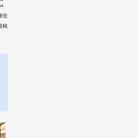
54
漸在
是純