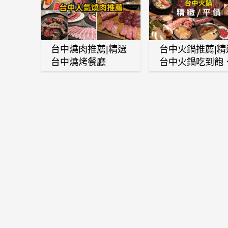
台中燒肉推薦|精選
台中火鍋推薦|精
台中燒烤餐廳
台中火鍋吃到飽
麻辣鍋、鴛鴦鍋
石頭火鍋、酸菜
肉鍋、海鮮鍋、
酒雞、麻油雞、
喜燒等熱門人氣
鍋店