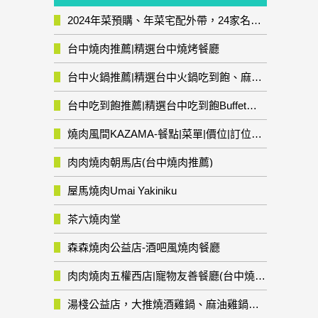
2024年菜預購、年菜宅配外帶，24家名店年菜推薦整理，圍爐輕鬆上菜團圓趣
台中燒肉推薦|精選台中燒烤餐廳
台中火鍋推薦|精選台中火鍋吃到飽、麻辣鍋、鴛鴦鍋、石頭火鍋、酸菜白肉鍋、海鮮鍋、燒酒雞、麻油雞、壽喜燒等熱門人氣火鍋店!
台中吃到飽推薦|精選台中吃到飽Buffet自助餐廳
燒肉風間KAZAMA-餐點|菜單|價位|訂位資訊
肉肉燒肉朝馬店(台中燒肉推薦)
屋馬燒肉Umai Yakiniku
茶六燒肉堂
森森燒肉公益店-酒吧風燒肉餐廳
肉肉燒肉五權西店|寵物友善餐廳(台中燒肉推薦)
湯棧公益店，大推燒酒雞鍋、麻油雞鍋暖暖有夠補