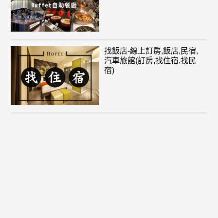
找飯店-線上訂房,飯店,民宿,
汽車旅館(訂房,找住宿,找民
宿)