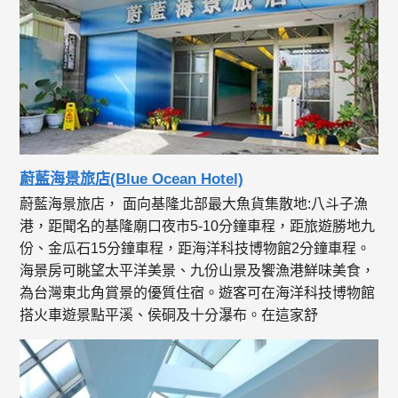
蔚藍海景旅店(Blue Ocean Hotel)
蔚藍海景旅店， 面向基隆北部最大魚貨集散地:八斗子漁
港，距聞名的基隆廟口夜市5-10分鐘車程，距旅遊勝地九
份、金瓜石15分鐘車程，距海洋科技博物館2分鐘車程。
海景房可眺望太平洋美景、九份山景及饗漁港鮮味美食，
為台灣東北角賞景的優質住宿。遊客可在海洋科技博物館
搭火車遊景點平溪、侯硐及十分瀑布。在這家舒