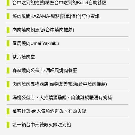
台中吃到飽推薦|精選台中吃到飽Buffet自助餐廳
燒肉風間KAZAMA-餐點|菜單|價位|訂位資訊
肉肉燒肉朝馬店(台中燒肉推薦)
屋馬燒肉Umai Yakiniku
茶六燒肉堂
森森燒肉公益店-酒吧風燒肉餐廳
肉肉燒肉五權西店|寵物友善餐廳(台中燒肉推薦)
湯棧公益店，大推燒酒雞鍋、麻油雞鍋暖暖有夠補
萬客什鍋-超人氣燒酒雞鍋、石頭火鍋
這一鍋台中崇德殿火鍋吃到飽