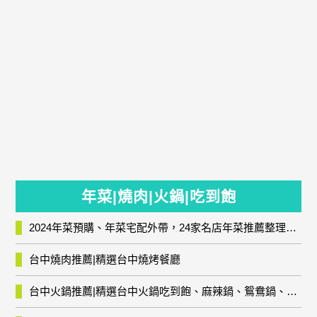
年菜|燒肉|火鍋|吃到飽
2024年菜預購、年菜宅配外帶，24家名店年菜推薦整理，圍爐輕鬆上菜團圓趣
台中燒肉推薦|精選台中燒烤餐廳
台中火鍋推薦|精選台中火鍋吃到飽、麻辣鍋、鴛鴦鍋、石頭火鍋、酸菜白肉鍋、海鮮鍋、燒酒雞、麻油雞、壽喜燒等熱門人氣火鍋店!