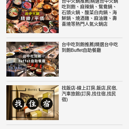
台中火鍋推薦|精選台中火鍋
吃到飽、麻辣鍋、鴛鴦鍋、
石頭火鍋、酸菜白肉鍋、海
鮮鍋、燒酒雞、麻油雞、壽
喜燒等熱門人氣火鍋店
台中吃到飽推薦|精選台中吃
到飽Buffet自助餐廳
找飯店-線上訂房,飯店,民宿,
汽車旅館(訂房,找住宿,找民
宿)