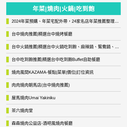
年菜|燒肉|火鍋|吃到飽
2024年菜預購、年菜宅配外帶，24家名店年菜推薦整理，圍爐輕鬆上菜團圓趣
台中燒肉推薦|精選台中燒烤餐廳
台中火鍋推薦|精選台中火鍋吃到飽、麻辣鍋、鴛鴦鍋、石頭火鍋、酸菜白肉鍋、海鮮鍋、燒酒雞、麻油雞、壽喜燒等熱門人氣火鍋店!
台中吃到飽推薦|精選台中吃到飽Buffet自助餐廳
燒肉風間KAZAMA-餐點|菜單|價位|訂位資訊
肉肉燒肉朝馬店(台中燒肉推薦)
屋馬燒肉Umai Yakiniku
茶六燒肉堂
森森燒肉公益店-酒吧風燒肉餐廳