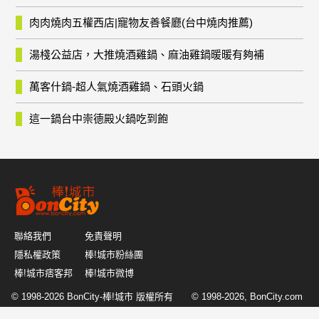
肉肉燒肉五權西店|寵物友善餐廳(台中燒肉推薦)
湯棧公益店，大推燒酒雞鍋、麻油雞鍋暖暖有夠補
萬客什鍋-超人氣燒酒雞鍋、石頭火鍋
這一鍋台中崇德殿火鍋吃到飽
聯絡我們
免責聲明
隱私權政策
棒!城市粉絲團
棒!城市痞客邦
棒!城市微博
© 1998-2026
BonCity-棒!城市
版權所有 © 1998-2026, BonCity.com
or its affiliates