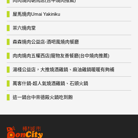
肉肉燒肉朝馬店(台中燒肉推薦)
屋馬燒肉Umai Yakiniku
茶六燒肉堂
森森燒肉公益店-酒吧風燒肉餐廳
肉肉燒肉五權西店|寵物友善餐廳(台中燒肉推薦)
湯棧公益店，大推燒酒雞鍋、麻油雞鍋暖暖有夠補
萬客什鍋-超人氣燒酒雞鍋、石頭火鍋
這一鍋台中崇德殿火鍋吃到飽