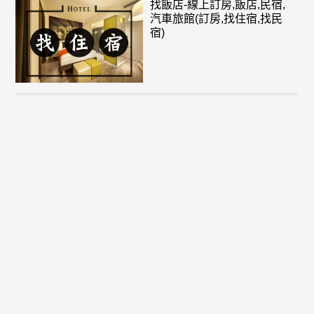
找飯店-線上訂房,飯店,民宿,
汽車旅館(訂房,找住宿,找民
宿)