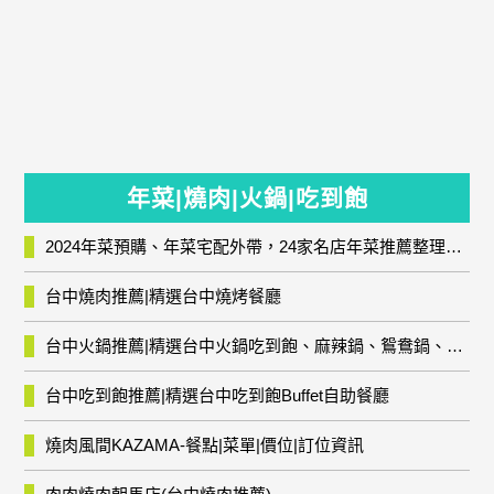
年菜|燒肉|火鍋|吃到飽
2024年菜預購、年菜宅配外帶，24家名店年菜推薦整理，圍爐輕鬆上菜團圓趣
台中燒肉推薦|精選台中燒烤餐廳
台中火鍋推薦|精選台中火鍋吃到飽、麻辣鍋、鴛鴦鍋、石頭火鍋、酸菜白肉鍋、海鮮鍋、燒酒雞、麻油雞、壽喜燒等熱門人氣火鍋店!
台中吃到飽推薦|精選台中吃到飽Buffet自助餐廳
燒肉風間KAZAMA-餐點|菜單|價位|訂位資訊