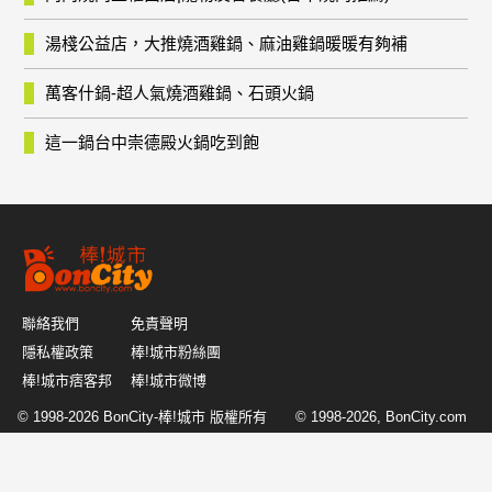
湯棧公益店，大推燒酒雞鍋、麻油雞鍋暖暖有夠補
萬客什鍋-超人氣燒酒雞鍋、石頭火鍋
這一鍋台中崇德殿火鍋吃到飽
聯絡我們
免責聲明
隱私權政策
棒!城市粉絲團
棒!城市痞客邦
棒!城市微博
© 1998-2026
BonCity-棒!城市
版權所有 © 1998-2026, BonCity.com
or its affiliates