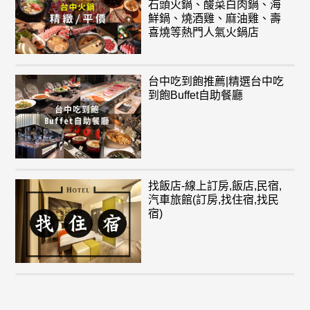
石頭火鍋、酸菜白肉鍋、海
鮮鍋、燒酒雞、麻油雞、壽
喜燒等熱門人氣火鍋店
台中吃到飽推薦|精選台中吃
到飽Buffet自助餐廳
找飯店-線上訂房,飯店,民宿,
汽車旅館(訂房,找住宿,找民
宿)