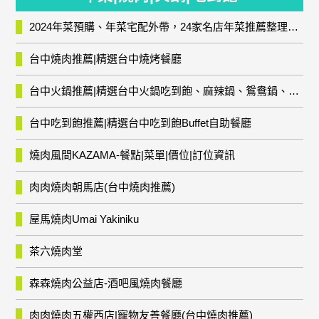
2024年菜預購、年菜宅配外帶，24家名店年菜推薦整理，圍爐輕鬆上菜團圓趣
台中燒肉推薦|精選台中燒烤餐廳
台中火鍋推薦|精選台中火鍋吃到飽、麻辣鍋、鴛鴦鍋、石頭火鍋、酸菜白肉鍋、海鮮鍋、燒酒雞、麻油雞、壽喜燒等熱門人氣火鍋店!
台中吃到飽推薦|精選台中吃到飽Buffet自助餐廳
燒肉風間KAZAMA-餐點|菜單|價位|訂位資訊
肉肉燒肉朝馬店(台中燒肉推薦)
屋馬燒肉Umai Yakiniku
茶六燒肉堂
森森燒肉公益店-酒吧風燒肉餐廳
肉肉燒肉五權西店|寵物友善餐廳(台中燒肉推薦)