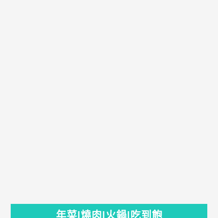
年菜|燒肉|火鍋|吃到飽