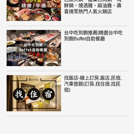
鮮鍋、燒酒雞、麻油雞、壽
喜燒等熱門人氣火鍋店
台中吃到飽推薦|精選台中吃
到飽Buffet自助餐廳
找飯店-線上訂房,飯店,民宿,
汽車旅館(訂房,找住宿,找民
宿)