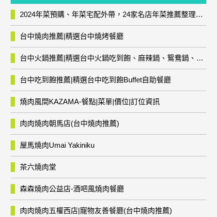
2024年菜預購、年菜宅配外帶，24家名店年菜推薦整理，圍爐輕鬆上菜團圓趣
台中燒肉推薦|精選台中燒烤餐廳
台中火鍋推薦|精選台中火鍋吃到飽、麻辣鍋、鴛鴦鍋、石頭火鍋、酸菜白肉鍋、海鮮鍋、燒酒雞、麻油雞、壽喜燒等熱門人氣火鍋店!
台中吃到飽推薦|精選台中吃到飽Buffet自助餐廳
燒肉風間KAZAMA-餐點|菜單|價位|訂位資訊
肉肉燒肉朝馬店(台中燒肉推薦)
屋馬燒肉Umai Yakiniku
茶六燒肉堂
森森燒肉公益店-酒吧風燒肉餐廳
肉肉燒肉五權西店|寵物友善餐廳(台中燒肉推薦)