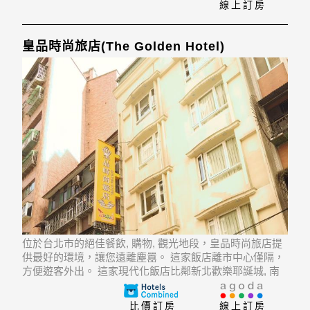
線上訂房
皇品時尚旅店(The Golden Hotel)
位於台北市的絕佳餐飲, 購物, 觀光地段，皇品時尚旅店提
供最好的環境，讓您遠離塵囂。 這家飯店離市中心僅隔，
方便遊客外出。 這家現代化飯店比鄰新北歡樂耶誕城, 南
雅夜市, 國立台灣藝術大學等熱門景點。
比價訂房
線上訂房