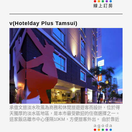
內的熱門景點變得方便快捷。
線上訂房
v(Hotelday Plus Tamsui)
承億文旅淡水吹風為商務和休閒旅遊遊客而設計，位於得
天獨厚的淡水區地區，是本市最受歡迎的住宿選擇之一。
這家飯店離市中心僅隔10KM，方便旅客外出。 由於靠近
淡水漁人碼頭, Tamkang High School, 淡水河自行車道等
景點，旅客非常喜歡入住這家飯店。