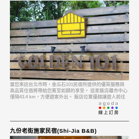
當您來訪台北市時，金瓜石101民宿所提供的優質服務與
高品質住宿將帶給您賓至如歸的享受。 這家飯店離市中心
僅隔43.4 km，方便遊客外出。 飯店位置優越讓遊人前往
市區內的熱門景點變得方便快捷。
線上訂房
九份老街施家民宿(Shi-Jia B&B)