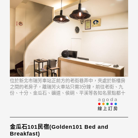
位於新北市瑞芳車站正前方的老街巷弄中，夾處於新樓房
之間的老房子，離瑞芳火車站只需3分鐘，前往老街、九
份、十分、金瓜石、礦道、侯硐、平溪等各知名景點都十
分方便 ; 提供旅人優質、乾淨、明亮，且具有當地特色的
環境，營造出不需擔心交通、飲食、衛生，可全然將身心
線上訂房
投入旅程及在懷舊時空中探索、追憶老故事的休憩據
金瓜石101民宿(Golden101 Bed and
Breakfast)