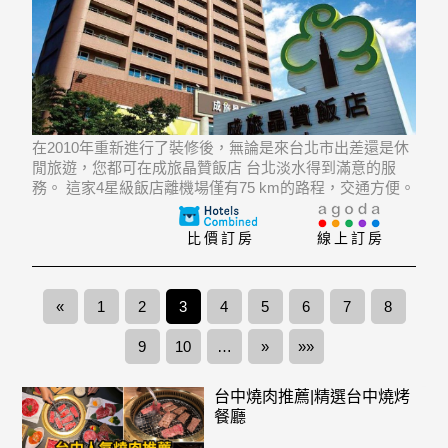
在2010年重新進行了裝修後，無論是來台北市出差還是休
閒旅遊，您都可在成旅晶贊飯店 台北淡水得到滿意的服
務。 這家4星級飯店離機場僅有75 km的路程，交通方便。
這家現代化飯店比鄰Mackay Memorial Hospital Tamshui
Branch, Taipei National Un
比價訂房
線上訂房
«
1
2
3
4
5
6
7
8
9
10
…
»
»»
台中燒肉推薦|精選台中燒烤
餐廳