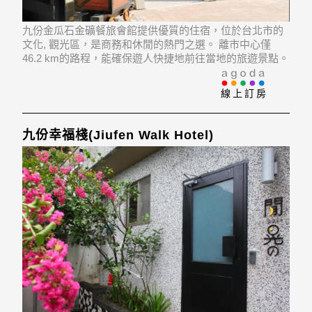
九份金瓜石金礦餐旅會館提供優質的住宿，位於台北市的
文化, 觀光區，是商務和休閒的熱門之選。 離市中心僅
46.2 km的路程，能確保遊人快捷地前往當地的旅遊景點。
飯店位置優越讓遊人前往市區內的熱門景點變得方便快
捷。
線上訂房
九份幸福棧(Jiufen Walk Hotel)