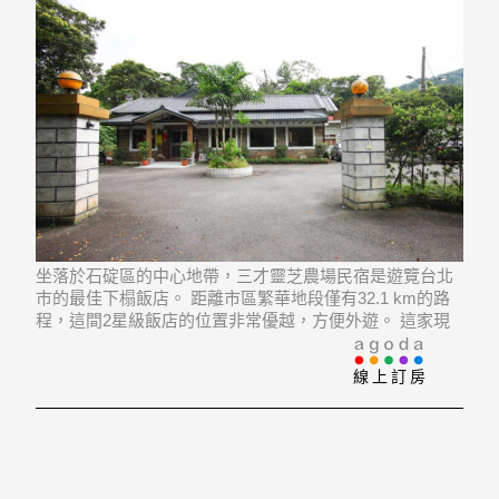
坐落於石碇區的中心地帶，三才靈芝農場民宿是遊覽台北
市的最佳下榻飯店。 距離市區繁華地段僅有32.1 km的路
程，這間2星級飯店的位置非常優越，方便外遊。 這家現
代化飯店比鄰Qingan Temple, Shenkeng Tofu Street, 南港
展覽館等熱門景點。
線上訂房