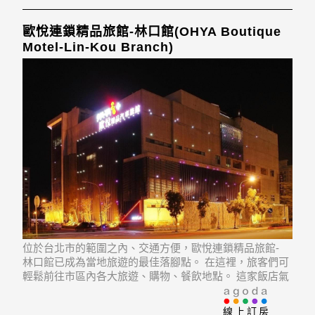
歐悅連鎖精品旅館-林口館(OHYA Boutique
Motel-Lin-Kou Branch)
位於台北市的範圍之內、交通方便，歐悅連鎖精品旅館-
林口館已成為當地旅遊的最佳落腳點。 在這裡，旅客們可
輕鬆前往市區內各大旅遊、購物、餐飲地點。 這家飯店氣
氛閒適安逸，而且離市區建國假日玉市, Taipei 1981, Guan
du Pier等景點僅數步之遙。
線上訂房