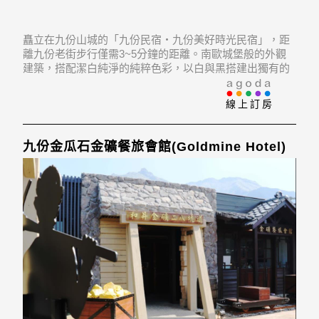
矗立在九份山城的「九份民宿‧九份美好時光民宿」，距
離九份老街步行僅需3~5分鐘的距離。南歐城堡般的外觀
建築，搭配潔白純淨的純粹色彩，以白與黑搭建出獨有的
雅緻風味。我們提供多間寬敞的套房空間。搭配純色基
調，以不同風格的裝潢佈局，打造出同等自然清新、典雅
線上訂房
靜謐的舒適氣息。並將透明窗戶鑲在牆面中央，以窗外的
九份金瓜石金礦餐旅會館(Goldmine Hotel)