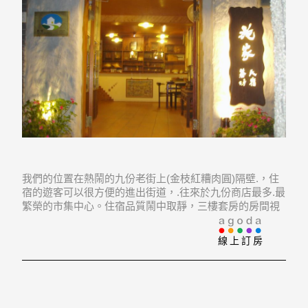
我們的位置在熱鬧的九份老街上(金枝紅糟肉圓)隔壁.，住
宿的遊客可以很方便的進出街道，.往來於九份商店最多.最
繁榮的市集中心。住宿品質鬧中取靜，三樓套房的房間視
野遼闊，步出房門映入的就是山海景觀、活象一幅山水
畫、喝茶、聊天、看夕陽、是度假的好所在。
線上訂房