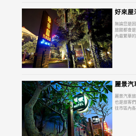
好來屋汽車
無論您是因
旅館都會是
內最繁華的
的熱門景
麗景汽車旅
麗景汽車旅
也是旅客們
往市區內各
越讓遊人