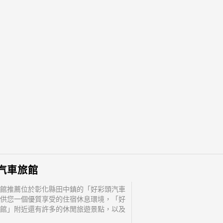
汽車旅館
館推薦位於彰化縣田中鎮的「好彩頭汽車
供您一個優質享受的住宿休息環境，「好
館」附近還有許多的休閒旅遊景點，以及
.. 「好彩頭汽車旅館」地址：520彰化縣