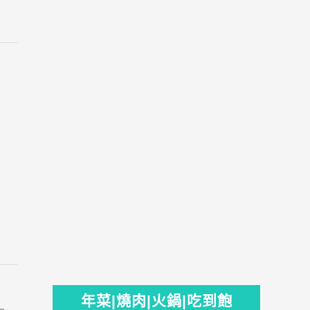
年菜|燒肉|火鍋|吃到飽