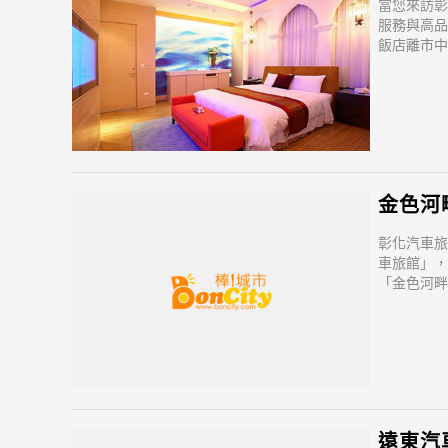
當您來訪彰
服務與高品
飯店離市中
優越讓遊
金色河
彰化汽車旅
車旅館」，
「金色河畔
點，以及地
500彰化
遠東汽