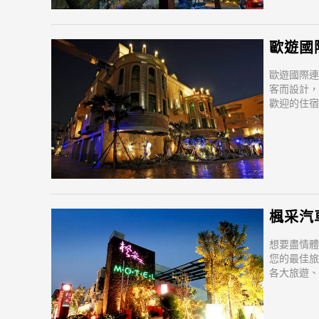
歐遊國際連
客而設計，
歡迎的住宿
確保旅客快
Zhongyang 
Market,
楓采汽車旅
想要盡情體
您的最佳旅
各大旅遊、
前往市區