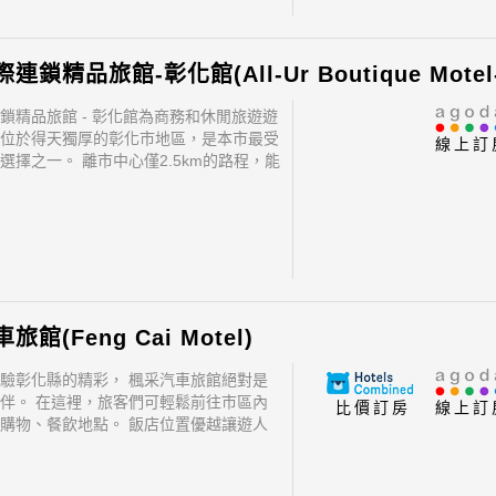
鎖精品旅館 - 彰化館為商務和休閒旅遊遊
位於得天獨厚的彰化市地區，是本市最受
線上訂
選擇之一。 離市中心僅2.5km的路程，能
捷地前往當地的旅遊景點。 住宿位於
Road Night Market, Jing Cheng Night
館(Feng Cai Motel)
驗彰化縣的精彩， 楓采汽車旅館絕對是
伴。 在這裡，旅客們可輕鬆前往市區內
比價訂房
線上訂
購物、餐飲地點。 飯店位置優越讓遊人
內的熱門景點變得方便快捷。