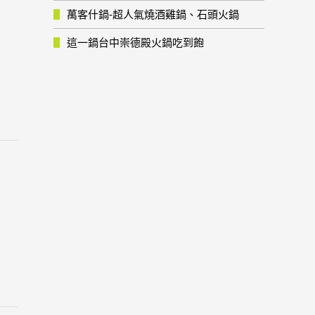
萬客什鍋-超人氣燒酒雞鍋、石頭火鍋
這一鍋台中崇德殿火鍋吃到飽