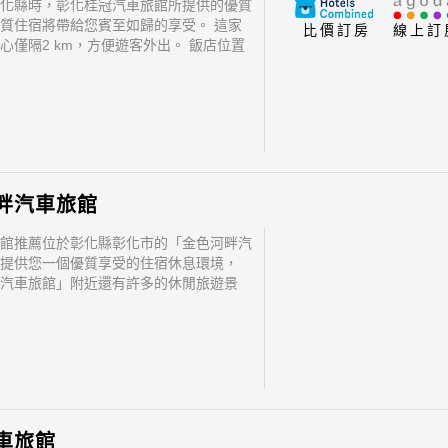
化縣時，彰化桂冠汽車旅館所提供的優質
質住宿將帶給您賓至如歸的享受。 這家
比價訂房
線上訂
心僅隔2 km，方便遊客外出。 飯店位置
人前往市區內的熱門景點變得方便快捷。
畔汽車旅館
館推薦位於彰化縣彰化市的「金色河畔汽
提供您一個優質享受的住宿休息環境，
汽車旅館」附近還有許多的休閒旅遊景
方美食... 「金色河畔汽車旅館」地址：
縣彰化市中山路二段82號1-2樓
車旅館