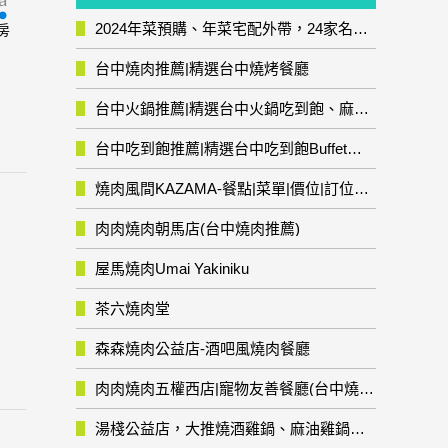
2024年菜預購、年菜宅配外帶，24家名店年菜推薦整理，圍爐輕鬆上菜團圓趣
房
台中燒肉推薦|精選台中燒烤餐廳
台中火鍋推薦|精選台中火鍋吃到飽、麻辣鍋、鴛鴦鍋、石頭火鍋、酸菜白肉鍋、海鮮鍋、燒酒雞、麻油雞、壽喜燒等熱門人氣火鍋店!
台中吃到飽推薦|精選台中吃到飽Buffet自助餐廳
燒肉風間KAZAMA-餐點|菜單|價位|訂位資訊
肉肉燒肉朝馬店(台中燒肉推薦)
屋馬燒肉Umai Yakiniku
茶六燒肉堂
森森燒肉公益店-酒吧風燒肉餐廳
肉肉燒肉五權西店|寵物友善餐廳(台中燒肉推薦)
湯棧公益店，大推燒酒雞鍋、麻油雞鍋暖暖有夠補