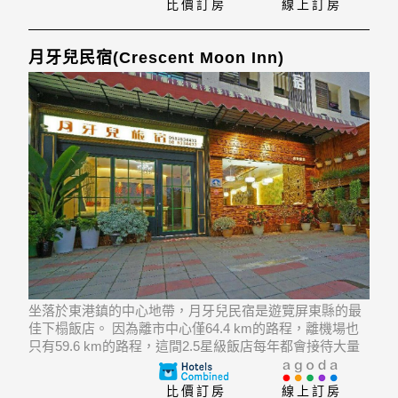
比價訂房
線上訂房
月牙兒民宿(Crescent Moon Inn)
坐落於東港鎮的中心地帶，月牙兒民宿是遊覽屏東縣的最
佳下榻飯店。 因為離市中心僅64.4 km的路程，離機場也
只有59.6 km的路程，這間2.5星級飯店每年都會接待大量
的旅客。 飯店位置優越讓遊人前往市區內的熱門景點變得
方便快捷。
比價訂房
線上訂房