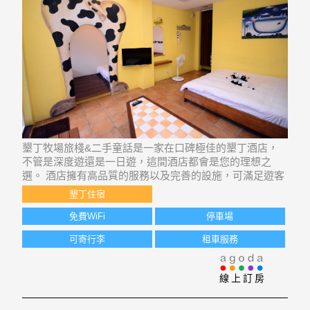
墾丁牧場旅棧&二手童話是一家在口碑極佳的墾丁酒店，
不管是深度遊還是一日遊，這間酒店都會是您的理想之
選。 酒店擁有高品質的服務以及完善的設施，可滿足遊客
們的所有需求。 在酒店內，您會發現內設所有房間免費
墾丁住宿
Wi-Fi, 特快入住/退房, 行李寄存, 公共 Wi-Fi, 代客泊車等設
施。 客房裝飾
免費WiFi
停車場
可寄行李
租車服務
線上訂房