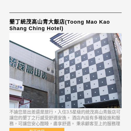
墾丁統茂高山青大飯店(Toong Mao Kao
Shang Ching Hotel)
不論您是出差還是旅行，入住3.5星級的統茂高山青飯店可
讓您的墾丁之行感受舒適安逸。 酒店內設有多種設施和服
務，可讓您安心酣睡，盡享舒適。 秉承顧客至上的服務理
念，統茂高山青飯店的工作人員為您提供體貼入微的服