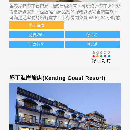
華泰瑞苑墾丁賓館是一間5星級酒店，可讓您的墾丁之行變
得更舒適安逸。酒店擁有高品質的服務以及完善的設施，
可滿足遊客們的所有需求。所有房間免費 Wi-Fi, 24 小時前
台, 無障礙設施, 行李寄存, 公共 Wi-Fi等設施都已配備，可
墾丁住宿
供住客使用。設計舒適，酒店所選客房內可提供平面電視,
無線網絡 (免
免費WiFi
停車場
可寄行李
健身房
線上訂房
墾丁海岸旅店(Kenting Coast Resort)