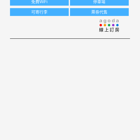
煙
免費WiFi
停車場
可寄行李
票劵代售
線上訂房