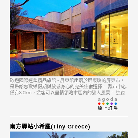
歐遊國際連鎖精品旅館 - 屏東館座落於屏東縣的屏東市，
是帶給您歡樂假期與放鬆身心的完美住宿選擇。 離市中心
僅有3.0km，遊客可以盡情領略市區內的迷人風景。 這家
現代化飯店比鄰Xianzhuandao Seafood Cultural Center,
Paochien Hospital, Cifon
線上訂房
南方驛站小希臘(Tiny Greece)