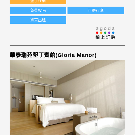
墾丁住宿
務。 客房佈局優雅，設施齊全。 為了讓遊客享受更完美的
住宿體驗，酒店提供如兒童遊樂場, 兒童娛
免費WiFi
可寄行李
單車出租
線上訂房
華泰瑞苑墾丁賓館(Gloria Manor)