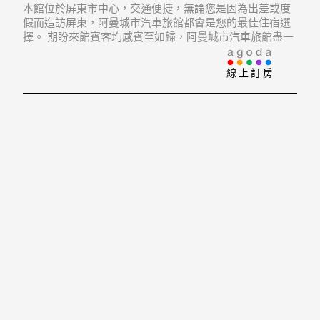
本館位於屏東市中心，交通便捷，無論您是因為出差或度
假而造訪屏東，阿曼城市汽車旅館都會是您的最佳住宿選
擇。 期盼來館賓客均感賓至如歸，阿曼城市汽車旅館盡一
切努力提供最優質的服務和最優良的設施。 飯店安排了報
紙, 公共Wi-Fi, 24小時客房服務, 24小時前台接待服務, 行李
線上訂房
保管，免費VOD視訊系統