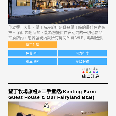
位於墾丁大街，墾丁海岸旅店是遊覽墾丁時的最佳住宿選
擇。 酒店想您所想，能為您提供住宿期間的一切必需品。
在酒店內，您會發現內設所有房間免費 Wi-Fi, 售票服務,
特快入住/退房, 行李寄存, 公共 Wi-Fi等設施。 客房內必需
墾丁住宿
品一應俱全，部分客房提供包括其中的平面電視, 禁煙房,
空調, 書枱
免費WiFi
可寄行李
租車服務
接駁服務
線上訂房
墾丁牧場旅棧&二手童話(Kenting Farm
Guest House & Our Fairyland B&B)