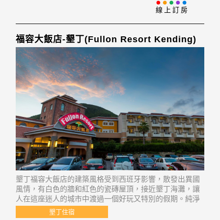
快捷。
線上訂房
福容大飯店-墾丁(Fullon Resort Kending)
墾丁福容大飯店的建築風格受到西班牙影響，散發出異國
風情，有白色的牆和紅色的瓷磚屋頂，接近墾丁海灘，讓
人在這座迷人的城市中渡過一個好玩又特別的假期。純淨
海水、白沙灘和一大堆有趣的水上活動，在墾丁福容大飯
墾丁住宿
店都找得到。進房前，旅客會先遇見飯店寬闊的大廳空