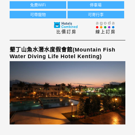
間。兩層樓高的框架式房屋共容納199間擺設舒適的客房
免費WiFi
停車場
可帶寵物
可寄行李
比價訂房
線上訂房
墾丁山魚水潛水度假會館(Mountain Fish
Water Diving Life Hotel Kenting)