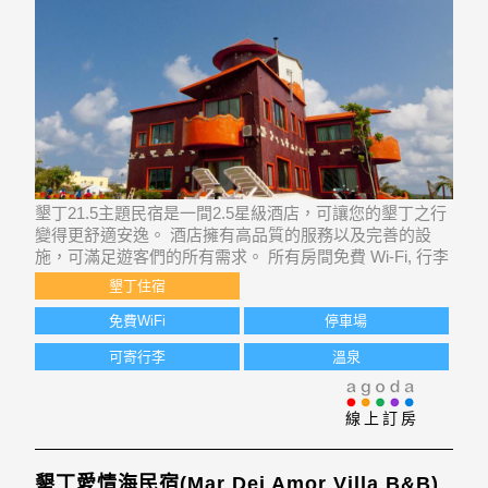
墾丁21.5主題民宿是一間2.5星級酒店，可讓您的墾丁之行
變得更舒適安逸。 酒店擁有高品質的服務以及完善的設
施，可滿足遊客們的所有需求。 所有房間免費 Wi-Fi, 行李
寄存, 公共 Wi-Fi, 停車場, 家庭房等設施都已配備，可供住
墾丁住宿
客使用。 客房舒適溫馨，內裡或設平面電視, 無線網絡, 無
線網絡
免費WiFi
停車場
可寄行李
溫泉
線上訂房
墾丁愛情海民宿(Mar Dei Amor Villa B&B)