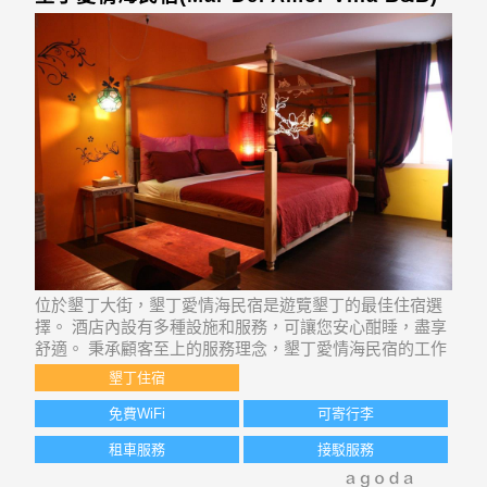
位於墾丁大街，墾丁愛情海民宿是遊覽墾丁的最佳住宿選
擇。 酒店內設有多種設施和服務，可讓您安心酣睡，盡享
舒適。 秉承顧客至上的服務理念，墾丁愛情海民宿的工作
人員為您提供體貼入微的服務。 客房溫馨舒適，部分還設
墾丁住宿
有平面電視, 免費即溶咖啡, 免費紅茶, 床上用品, 鏡子等設
施。 酒店內設有多種娛樂設施。
免費WiFi
可寄行李
租車服務
接駁服務