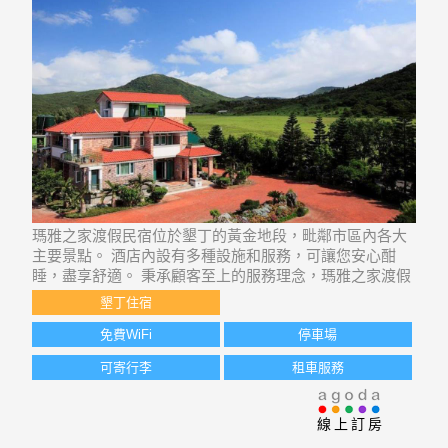
瑪雅之家渡假民宿位於墾丁的黃金地段，毗鄰市區內各大
主要景點。 酒店內設有多種設施和服務，可讓您安心酣
睡，盡享舒適。 秉承顧客至上的服務理念，瑪雅之家渡假
民宿的工作人員為您提供體貼入微的服務。 酒店客房設計
墾丁住宿
舒適，部分更提供平面電視, 無線網絡, 無線網絡 (免費), 禁
煙房, 空調等設施，讓您的住宿份
免費WiFi
停車場
可寄行李
租車服務
線上訂房