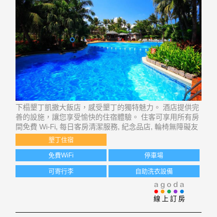
下榻墾丁凱撒大飯店，感受墾丁的獨特魅力。 酒店提供完
善的設施，讓您享受愉快的住宿體驗。 住客可享用所有房
間免費 Wi-Fi, 每日客房清潔服務, 紀念品店, 輪椅無障礙友
善設施, 自助洗衣設備等設施。
墾丁住宿
免費WiFi
停車場
可寄行李
自助洗衣設備
線上訂房