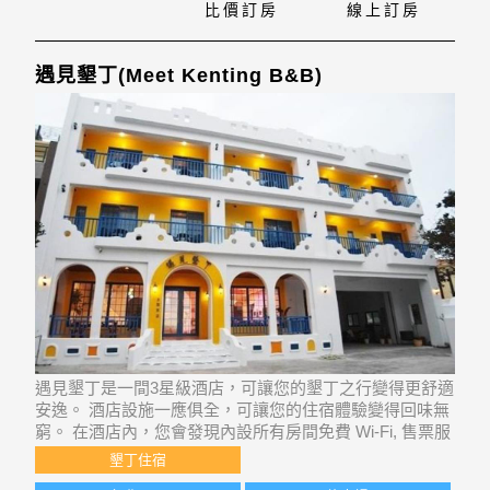
比價訂房
線上訂房
遇見墾丁(Meet Kenting B&B)
遇見墾丁是一間3星級酒店，可讓您的墾丁之行變得更舒適
安逸。 酒店設施一應俱全，可讓您的住宿體驗變得回味無
窮。 在酒店內，您會發現內設所有房間免費 Wi-Fi, 售票服
務, 特快入住/退房, 行李寄存, 公共 Wi-Fi等設施。 客房舒
墾丁住宿
適溫馨，內裡或設平面電視, 無線網絡, 無線網絡 (免費), 禁