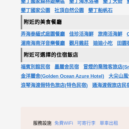
墾丁國家森林遊樂區
墾丁海水浴場
墾丁大街
墾丁國家公園
社頂自然公園
墾丁船帆石
附近的美食餐廳
弄海泰緬式庭園餐廳
佳珍活海鮮
旅南活海鮮
湄南海南洋音樂餐廳
觀月雞莊
迪迪小吃
田園
附近可選擇的住宿飯店
福賓別館民宿
墨麗舍民宿
冒煙的喬雅客旅店(Smoke
金洋麗舍(Golden Ocean Azure Hotel)
大尖山風情會
浪琴海渡假特色旅店(特色民宿)
通海渡假旅店民
服務設施
免費WiFi
可寄行李
單車出租