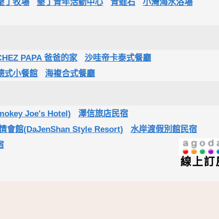
墾丁牧場
墾丁青年活動中心
青蛙石
小灣海水浴場
CHEZ PAPA 爸爸的家
沙哇帝卡泰式餐廳
德式小餐館
海複合式餐廳
y Joe's Hotel)
澤信旅店民宿
館(DaJenShan Style Resort)
水岸渡假別館民宿
宿
線上訂