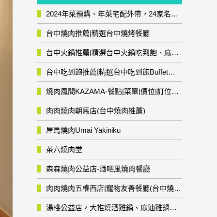
2024年菜預購、年菜宅配外帶，24家名店年菜推薦整理，圍爐輕鬆上菜團圓趣
台中燒肉推薦|精選台中燒烤餐廳
台中火鍋推薦|精選台中火鍋吃到飽、麻辣鍋、鴛鴦鍋、石頭火鍋、酸菜白肉鍋、海鮮鍋、燒酒雞、麻油雞、壽喜燒等熱門人氣火鍋店!
台中吃到飽推薦|精選台中吃到飽Buffet自助餐廳
燒肉風間KAZAMA-餐點|菜單|價位|訂位資訊
肉肉燒肉朝馬店(台中燒肉推薦)
屋馬燒肉Umai Yakiniku
茶六燒肉堂
森森燒肉公益店-酒吧風燒肉餐廳
肉肉燒肉五權西店|寵物友善餐廳(台中燒肉推薦)
湯棧公益店，大推燒酒雞鍋、麻油雞鍋暖暖有夠補