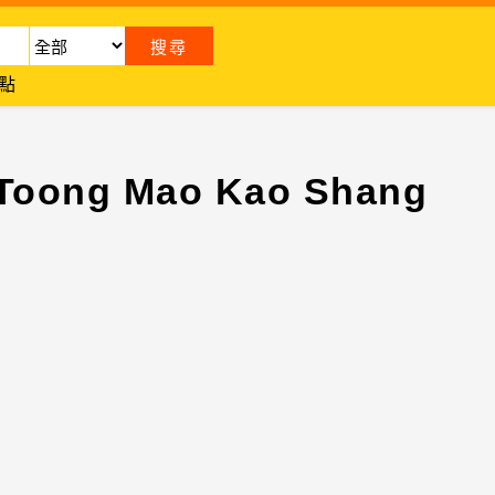
點
ng Mao Kao Shang