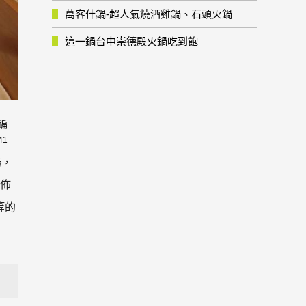
萬客什鍋-超人氣燒酒雞鍋、石頭火鍋
這一鍋台中崇德殿火鍋吃到飽
編
41
務，
房佈
等的