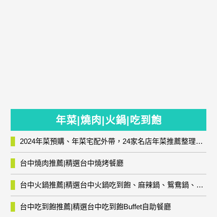
年菜|燒肉|火鍋|吃到飽
2024年菜預購、年菜宅配外帶，24家名店年菜推薦整理，圍爐輕鬆上菜團圓趣
台中燒肉推薦|精選台中燒烤餐廳
台中火鍋推薦|精選台中火鍋吃到飽、麻辣鍋、鴛鴦鍋、石頭火鍋、酸菜白肉鍋、海鮮鍋、燒酒雞、麻油雞、壽喜燒等熱門人氣火鍋店!
台中吃到飽推薦|精選台中吃到飽Buffet自助餐廳