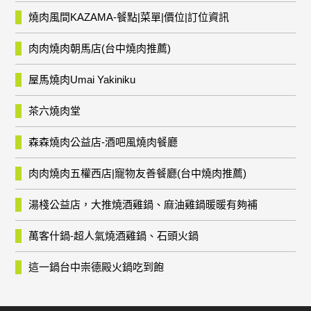
燒肉風間KAZAMA-餐點|菜單|價位|訂位資訊
肉肉燒肉朝馬店(台中燒肉推薦)
屋馬燒肉Umai Yakiniku
茶六燒肉堂
森森燒肉公益店-酒吧風燒肉餐廳
肉肉燒肉五權西店|寵物友善餐廳(台中燒肉推薦)
湯棧公益店，大推燒酒雞鍋、麻油雞鍋暖暖有夠補
萬客什鍋-超人氣燒酒雞鍋、石頭火鍋
這一鍋台中崇德殿火鍋吃到飽