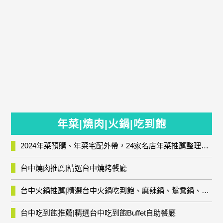
年菜|燒肉|火鍋|吃到飽
2024年菜預購、年菜宅配外帶，24家名店年菜推薦整理，圍爐輕鬆上菜團圓趣
台中燒肉推薦|精選台中燒烤餐廳
台中火鍋推薦|精選台中火鍋吃到飽、麻辣鍋、鴛鴦鍋、石頭火鍋、酸菜白肉鍋、海鮮鍋、燒酒雞、麻油雞、壽喜燒等熱門人氣火鍋店!
台中吃到飽推薦|精選台中吃到飽Buffet自助餐廳