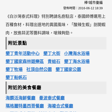
棒!城市彙編
發佈時間：
2016-06-12 18:39
《白沙灣泰式料理》特別聘請名廚駐店，泰國師傅運用上
百種食材，料理出道地的異國風味，「酸辣生蝦」剖開蝦
肉，放進蒜泥等醬料調味，嗆辣夠勁。
附近景點
墾丁青年活動中心
墾丁大街
小灣海水浴場
墾丁國家森林遊樂區
青蛙石
墾丁海水浴場
墾丁牧場
社頂自然公園
墾丁國家公園
墾丁船帆石
附近的美食餐廳
海饌活海鮮餐廳
曼波泰式餐廳
瑪格麗特墨西哥餐廳
海複合式餐廳