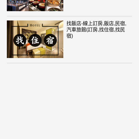
找飯店-線上訂房,飯店,民宿,
汽車旅館(訂房,找住宿,找民
宿)