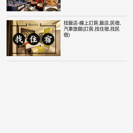
找飯店-線上訂房,飯店,民宿,
汽車旅館(訂房,找住宿,找民
宿)