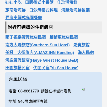
迪迪小吃
田園德式小餐館
佳珍活海鮮
旅南活海鮮
白沙灣泰式料理
海饌活海鮮餐廳
弄海泰緬式庭園餐廳
附近可選擇的住宿飯店
墾丁福樂渡假旅店民宿
腳踏車旅店民宿
南方太陽旅店(Southern Sun Hotel)
鴻賓旅館
美棧 - 大街旅店(A.MAZ.INN Kending)
海人民宿
海逸渡假飯店(Haiye Guest House B&B)
田園旅棧民宿
优閒民宿(Yu Sen House)
秀風民宿
電話
08-8861779
請說在棒城市看到
地址
946屏東縣恆春鎮