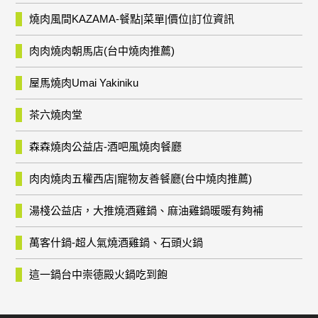
燒肉風間KAZAMA-餐點|菜單|價位|訂位資訊
肉肉燒肉朝馬店(台中燒肉推薦)
屋馬燒肉Umai Yakiniku
茶六燒肉堂
森森燒肉公益店-酒吧風燒肉餐廳
肉肉燒肉五權西店|寵物友善餐廳(台中燒肉推薦)
湯棧公益店，大推燒酒雞鍋、麻油雞鍋暖暖有夠補
萬客什鍋-超人氣燒酒雞鍋、石頭火鍋
這一鍋台中崇德殿火鍋吃到飽