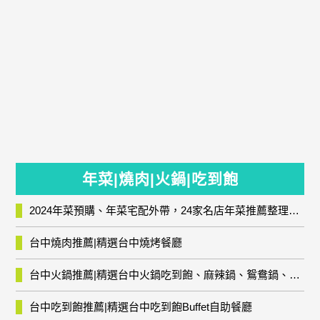
年菜|燒肉|火鍋|吃到飽
2024年菜預購、年菜宅配外帶，24家名店年菜推薦整理，圍爐輕鬆上菜團圓趣
台中燒肉推薦|精選台中燒烤餐廳
台中火鍋推薦|精選台中火鍋吃到飽、麻辣鍋、鴛鴦鍋、石頭火鍋、酸菜白肉鍋、海鮮鍋、燒酒雞、麻油雞、壽喜燒等熱門人氣火鍋店!
台中吃到飽推薦|精選台中吃到飽Buffet自助餐廳