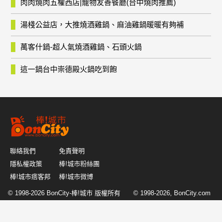
肉肉燒肉五權西店|寵物友善餐廳(台中燒肉推薦)
湯棧公益店，大推燒酒雞鍋、麻油雞鍋暖暖有夠補
萬客什鍋-超人氣燒酒雞鍋、石頭火鍋
這一鍋台中崇德殿火鍋吃到飽
聯絡我們
免責聲明
隱私權政策
棒!城市粉絲團
棒!城市痞客邦
棒!城市微博
© 1998-2026
BonCity-棒!城市
版權所有 © 1998-2026, BonCity.com
or its affiliates