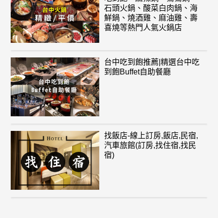
石頭火鍋、酸菜白肉鍋、海
鮮鍋、燒酒雞、麻油雞、壽
喜燒等熱門人氣火鍋店
台中吃到飽推薦|精選台中吃
到飽Buffet自助餐廳
找飯店-線上訂房,飯店,民宿,
汽車旅館(訂房,找住宿,找民
宿)