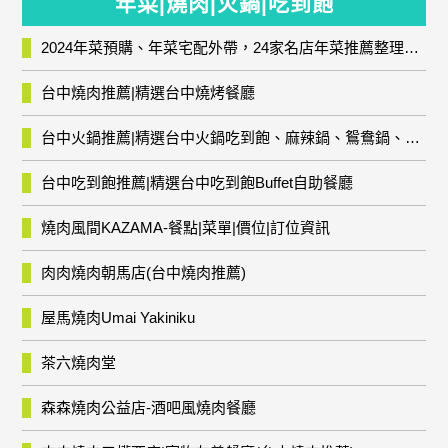
年菜|燒肉|火鍋|吃到飽
2024年菜預購、年菜宅配外帶，24家名店年菜推薦整理，圍爐輕鬆上菜團圓趣
台中燒肉推薦|精選台中燒烤餐廳
台中火鍋推薦|精選台中火鍋吃到飽、麻辣鍋、鴛鴦鍋、石頭火鍋、酸菜白肉鍋、海鮮鍋、燒酒雞、麻油雞、壽喜燒等熱門人氣火鍋店!
台中吃到飽推薦|精選台中吃到飽Buffet自助餐廳
燒肉風間KAZAMA-餐點|菜單|價位|訂位資訊
肉肉燒肉朝馬店(台中燒肉推薦)
屋馬燒肉Umai Yakiniku
茶六燒肉堂
森森燒肉公益店-酒吧風燒肉餐廳