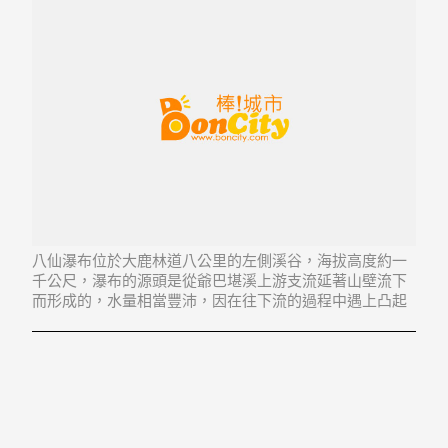
八仙瀑布位於大鹿林道八公里的左側溪谷，海拔高度約一
千公尺，瀑布的源頭是從爺巴堪溪上游支流延著山壁流下
而形成的，水量相當豐沛，因在往下流的過程中遇上凸起
的山岩，將瀑布水流一分為二，形成了一個「八」字的瀑
布，因此取名為八仙瀑布。不過瀑布四週皆為陡岩峭壁，
且並沒有步道可通往，只能在八公里外的地方遠觀這座迷