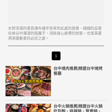
水勢浩蕩的喜翁瀑布讓辛苦來到此處的旅客，細細的品嘗
在峽谷中瀰漫的陰離子，消除身心疲憊的狀態。也是喜愛
溯溪運動者的必訪之處。
1
台中燒肉推薦|精選台中燒烤
餐廳
台中火鍋推薦|精選台中火鍋
吃到飽、麻辣鍋、鴛鴦鍋、