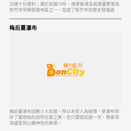
交通十分便利；建於民國70年，南寮舊港及其周邊聚落為
新竹市早期發展地區之一，見證了新竹市的歷史發展過
程，具有重要的歷史文化價值，南寮漁港更是南北漁船返
航路之終點，過去亦是各地魚貨漁船的集散地，因而名列
十二勝，並有『南寮歸帆』雅稱。
梅后蔓瀑布
梅后蔓瀑布因鮮少人知道，所以未受人為破壞，使瀑布保
存了最原始的自然生態之美。您只要造訪過一次，便會深
深感受到心曠神怡的美景。